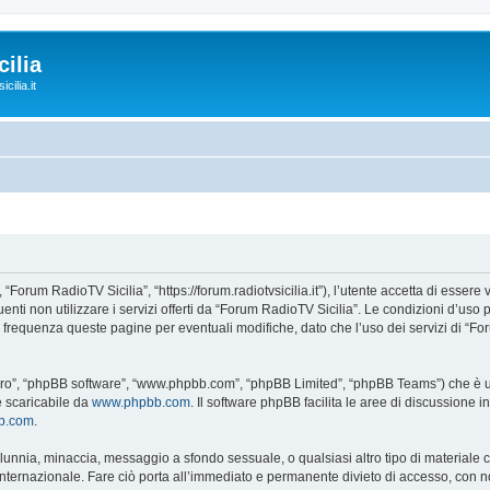
ilia
cilia.it
“Forum RadioTV Sicilia”, “https://forum.radiotvsicilia.it”), l’utente accetta di esser
guenti non utilizzare i servizi offerti da “Forum RadioTV Sicilia”. Le condizioni d
on frequenza queste pagine per eventuali modifiche, dato che l’uso dei servizi di “F
“loro”, “phpBB software”, “www.phpbb.com”, “phpBB Limited”, “phpBB Teams”) che è un
e scaricabile da
www.phpbb.com
. Il software phpBB facilita le aree di discussione
bb.com
.
 calunnia, minaccia, messaggio a sfondo sessuale, o qualsiasi altro tipo di materiale
ternazionale. Fare ciò porta all’immediato e permanente divieto di accesso, con noti