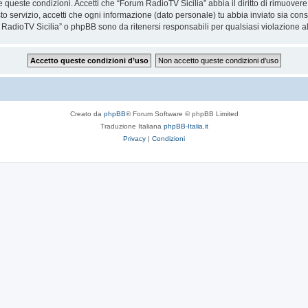
are queste condizioni. Accetti che “Forum RadioTV Sicilia” abbia il diritto di rimuove
to servizio, accetti che ogni informazione (dato personale) tu abbia inviato sia co
RadioTV Sicilia” o phpBB sono da ritenersi responsabili per qualsiasi violazione 
Creato da
phpBB
® Forum Software © phpBB Limited
Traduzione Italiana
phpBB-Italia.it
Privacy
|
Condizioni