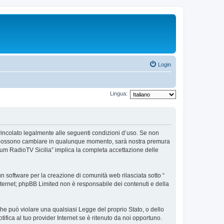
Login
Lingua:
e vincolato legalmente alle seguenti condizioni d’uso. Se non
’uso possono cambiare in qualunque momento, sarà nostra premura
orum RadioTV Sicilia” implica la completa accettazione delle
 software per la creazione di comunità web rilasciata sotto “
 internet; phpBB Limited non è responsabile dei contenuti e della
 che può violare una qualsiasi Legge del proprio Stato, o dello
fica al tuo provider Internet se è ritenuto da noi opportuno.