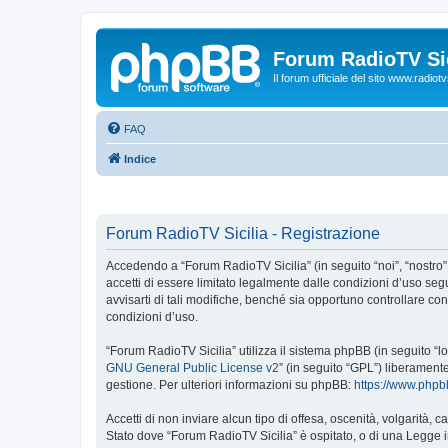
Forum RadioTV Sic
Il forum ufficiale del sito www.radiotvsi
FAQ
Indice
Forum RadioTV Sicilia - Registrazione
Accedendo a “Forum RadioTV Sicilia” (in seguito “noi”, “nostro”, 
accetti di essere limitato legalmente dalle condizioni d’uso se
avvisarti di tali modifiche, benché sia opportuno controllare c
condizioni d’uso.
“Forum RadioTV Sicilia” utilizza il sistema phpBB (in seguito 
GNU General Public License v2
” (in seguito “GPL”) liberament
gestione. Per ulteriori informazioni su phpBB:
https://www.php
Accetti di non inviare alcun tipo di offesa, oscenità, volgarità,
Stato dove “Forum RadioTV Sicilia” è ospitato, o di una Legge in