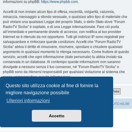
informazioni su phpBB:
https://www.phpbb.com
.
Accetti di non inviare alcun tipo di offesa, oscenità, volgarità, calunnia,
minaccia, messaggio a sfondo sessuale, o qualsiasi altro tipo di materiale che
può violare una qualsiasi Legge del proprio Stato, o dello Stato dove “Forum
RadioTV Sicilia” è ospitato, o di una Legge internazionale. Fare ciò porta
all’immediato e permanente divieto di accesso, con notifica al tuo provider
Internet se è ritenuto da noi opportuno. Tutti gli indirizzi IP sono registrati per
salvaguardare e rinforzare queste condizioni. Accetti che “Forum RadioTV
Sicilia” abbia il diritto di rimuovere, riscrivere, spostare o chiudere qualsiasi
argomento in qualsiasi momento lo ritenga necessario. Come fruitore di questo
servizio, accetti che ogni informazione (dato personale) tu abbia inviato sia
conservata in un database. Al contempo queste informazioni non saranno
divulgate a nessuno senza il tuo consenso, né “Forum RadioTV Sicilia” o
phpBB sono da ritenersi responsabili per qualsiasi violazione al sistema che
possa compromettere queste informazioni.
Questo sito utilizza cookie al fine di fornire la
migliore navigazione possibile
Ulteriori informazioni
Indice
Contattaci
Cancella cookie
Tutti gli orari sono
UTC+01:00
Creato da
phpBB
® Forum Software © phpBB Limited
Accetto
Traduzione Italiana
phpBB-Italia.it
Privacy
|
Condizioni