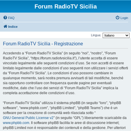
Forum RadioTV Sicilia
FAQ
Login
Indice
Lingua:
Forum RadioTV Sicilia - Registrazione
Accedendo a “Forum RadioTV Sicilia” (in seguito “noi”, “nostro”, “Forum
RadioTV Sicilia”, “https://forum.radiotvsicilia.it”), l’utente accetta di essere
vincolato legalmente alle seguenti condizioni d’uso. Se non accetti di essere
limitato legalmente dalle condizioni d’uso seguenti non utilizzare i servizi offerti
da “Forum RadioTV Sicilia”. Le condizioni d’uso possono cambiare in
qualunque momento, sarà nostra premura avvisarti di tali modifiche, benché
sia opportuno controllare con frequenza queste pagine per eventuali
modifiche, dato che l’uso dei servizi di “Forum RadioTV Sicilia” implica la
completa accettazione delle condizioni d’uso.
“Forum RadioTV Sicilia” utilizza il sistema phpBB (in seguito “loro”, “phpBB
software”, “www.phpbb.com”, “phpBB Limited”, “phpBB Teams”) che è un
software per la creazione di comunità web rilasciata sotto “
GNU General Public License v2
” (in seguito “GPL”) liberamente scaricabile da
www.phpbb.com
. Il software phpBB facilita le aree di discussione internet;
phpBB Limited non è responsabile dei contenuti e della gestione. Per ulteriori