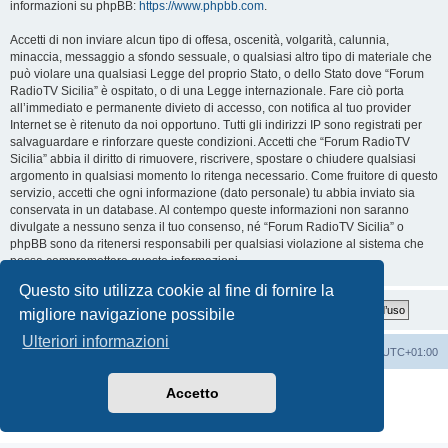
informazioni su phpBB:
https://www.phpbb.com
.
Accetti di non inviare alcun tipo di offesa, oscenità, volgarità, calunnia,
minaccia, messaggio a sfondo sessuale, o qualsiasi altro tipo di materiale che
può violare una qualsiasi Legge del proprio Stato, o dello Stato dove “Forum
RadioTV Sicilia” è ospitato, o di una Legge internazionale. Fare ciò porta
all’immediato e permanente divieto di accesso, con notifica al tuo provider
Internet se è ritenuto da noi opportuno. Tutti gli indirizzi IP sono registrati per
salvaguardare e rinforzare queste condizioni. Accetti che “Forum RadioTV
Sicilia” abbia il diritto di rimuovere, riscrivere, spostare o chiudere qualsiasi
argomento in qualsiasi momento lo ritenga necessario. Come fruitore di questo
servizio, accetti che ogni informazione (dato personale) tu abbia inviato sia
conservata in un database. Al contempo queste informazioni non saranno
divulgate a nessuno senza il tuo consenso, né “Forum RadioTV Sicilia” o
phpBB sono da ritenersi responsabili per qualsiasi violazione al sistema che
possa compromettere queste informazioni.
Questo sito utilizza cookie al fine di fornire la
migliore navigazione possibile
Ulteriori informazioni
Indice
Contattaci
Cancella cookie
Tutti gli orari sono
UTC+01:00
Creato da
phpBB
® Forum Software © phpBB Limited
Accetto
Traduzione Italiana
phpBB-Italia.it
Privacy
|
Condizioni