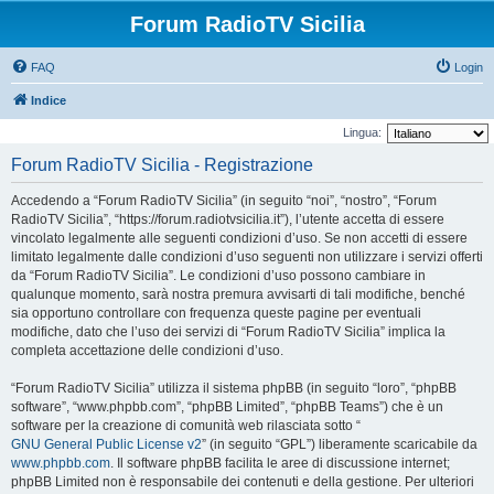
Forum RadioTV Sicilia
FAQ
Login
Indice
Lingua:
Forum RadioTV Sicilia - Registrazione
Accedendo a “Forum RadioTV Sicilia” (in seguito “noi”, “nostro”, “Forum
RadioTV Sicilia”, “https://forum.radiotvsicilia.it”), l’utente accetta di essere
vincolato legalmente alle seguenti condizioni d’uso. Se non accetti di essere
limitato legalmente dalle condizioni d’uso seguenti non utilizzare i servizi offerti
da “Forum RadioTV Sicilia”. Le condizioni d’uso possono cambiare in
qualunque momento, sarà nostra premura avvisarti di tali modifiche, benché
sia opportuno controllare con frequenza queste pagine per eventuali
modifiche, dato che l’uso dei servizi di “Forum RadioTV Sicilia” implica la
completa accettazione delle condizioni d’uso.
“Forum RadioTV Sicilia” utilizza il sistema phpBB (in seguito “loro”, “phpBB
software”, “www.phpbb.com”, “phpBB Limited”, “phpBB Teams”) che è un
software per la creazione di comunità web rilasciata sotto “
GNU General Public License v2
” (in seguito “GPL”) liberamente scaricabile da
www.phpbb.com
. Il software phpBB facilita le aree di discussione internet;
phpBB Limited non è responsabile dei contenuti e della gestione. Per ulteriori