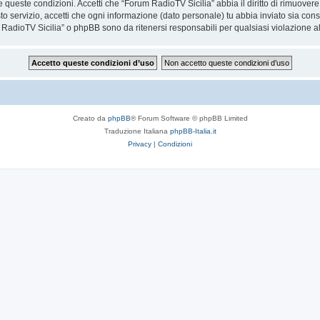
are queste condizioni. Accetti che “Forum RadioTV Sicilia” abbia il diritto di rimuove
to servizio, accetti che ogni informazione (dato personale) tu abbia inviato sia co
RadioTV Sicilia” o phpBB sono da ritenersi responsabili per qualsiasi violazione 
Creato da
phpBB
® Forum Software © phpBB Limited
Traduzione Italiana
phpBB-Italia.it
Privacy
|
Condizioni