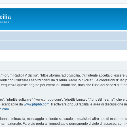
ilia
cilia.it
“Forum RadioTV Sicilia”, “https://forum.radiotvsicilia.it”), l’utente accetta di esser
guenti non utilizzare i servizi offerti da “Forum RadioTV Sicilia”. Le condizioni d
on frequenza queste pagine per eventuali modifiche, dato che l’uso dei servizi di “F
“loro”, “phpBB software”, “www.phpbb.com”, “phpBB Limited”, “phpBB Teams”) che è un
e scaricabile da
www.phpbb.com
. Il software phpBB facilita le aree di discussione
bb.com
.
 calunnia, minaccia, messaggio a sfondo sessuale, o qualsiasi altro tipo di materiale
ternazionale. Fare ciò porta all’immediato e permanente divieto di accesso, con noti