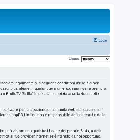
Login
Lingua:
e vincolato legalmente alle seguenti condizioni d’uso. Se non
’uso possono cambiare in qualunque momento, sarà nostra premura
orum RadioTV Sicilia” implica la completa accettazione delle
 software per la creazione di comunità web rilasciata sotto “
 internet; phpBB Limited non è responsabile dei contenuti e della
 che può violare una qualsiasi Legge del proprio Stato, o dello
fica al tuo provider Internet se è ritenuto da noi opportuno.