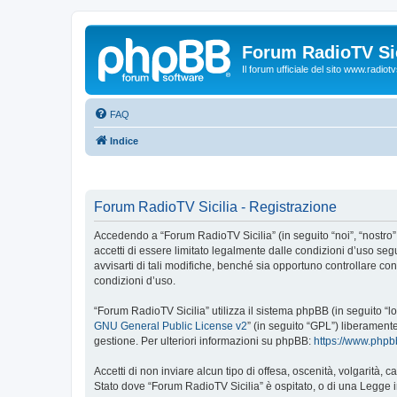
Forum RadioTV Sic
Il forum ufficiale del sito www.radiotvsi
FAQ
Indice
Forum RadioTV Sicilia - Registrazione
Accedendo a “Forum RadioTV Sicilia” (in seguito “noi”, “nostro”, 
accetti di essere limitato legalmente dalle condizioni d’uso se
avvisarti di tali modifiche, benché sia opportuno controllare c
condizioni d’uso.
“Forum RadioTV Sicilia” utilizza il sistema phpBB (in seguito 
GNU General Public License v2
” (in seguito “GPL”) liberament
gestione. Per ulteriori informazioni su phpBB:
https://www.php
Accetti di non inviare alcun tipo di offesa, oscenità, volgarità,
Stato dove “Forum RadioTV Sicilia” è ospitato, o di una Legge in