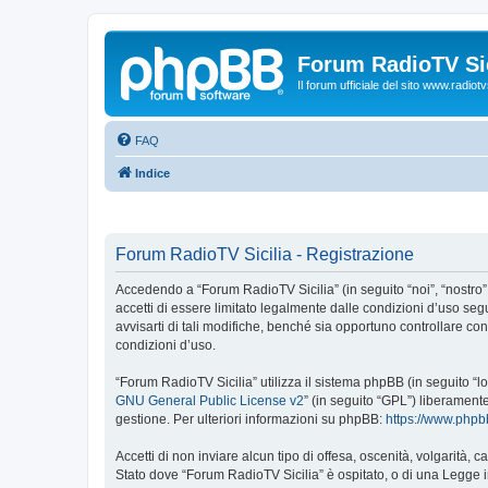
Forum RadioTV Sic
Il forum ufficiale del sito www.radiotvsi
FAQ
Indice
Forum RadioTV Sicilia - Registrazione
Accedendo a “Forum RadioTV Sicilia” (in seguito “noi”, “nostro”, 
accetti di essere limitato legalmente dalle condizioni d’uso se
avvisarti di tali modifiche, benché sia opportuno controllare c
condizioni d’uso.
“Forum RadioTV Sicilia” utilizza il sistema phpBB (in seguito 
GNU General Public License v2
” (in seguito “GPL”) liberament
gestione. Per ulteriori informazioni su phpBB:
https://www.php
Accetti di non inviare alcun tipo di offesa, oscenità, volgarità,
Stato dove “Forum RadioTV Sicilia” è ospitato, o di una Legge in