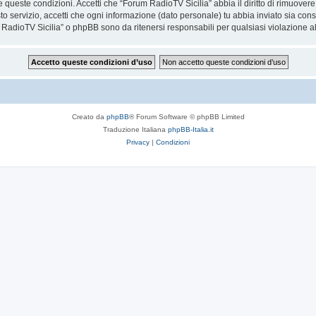
are queste condizioni. Accetti che “Forum RadioTV Sicilia” abbia il diritto di rimuove
to servizio, accetti che ogni informazione (dato personale) tu abbia inviato sia co
RadioTV Sicilia” o phpBB sono da ritenersi responsabili per qualsiasi violazione 
Creato da
phpBB
® Forum Software © phpBB Limited
Traduzione Italiana
phpBB-Italia.it
Privacy
|
Condizioni