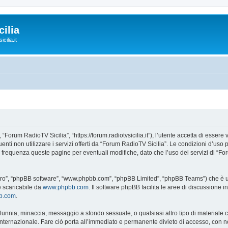
ilia
cilia.it
“Forum RadioTV Sicilia”, “https://forum.radiotvsicilia.it”), l’utente accetta di esser
guenti non utilizzare i servizi offerti da “Forum RadioTV Sicilia”. Le condizioni d
on frequenza queste pagine per eventuali modifiche, dato che l’uso dei servizi di “F
“loro”, “phpBB software”, “www.phpbb.com”, “phpBB Limited”, “phpBB Teams”) che è un
e scaricabile da
www.phpbb.com
. Il software phpBB facilita le aree di discussione
bb.com
.
 calunnia, minaccia, messaggio a sfondo sessuale, o qualsiasi altro tipo di materiale
ternazionale. Fare ciò porta all’immediato e permanente divieto di accesso, con noti