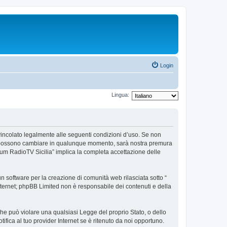
Login
Lingua:
e vincolato legalmente alle seguenti condizioni d’uso. Se non
’uso possono cambiare in qualunque momento, sarà nostra premura
orum RadioTV Sicilia” implica la completa accettazione delle
 software per la creazione di comunità web rilasciata sotto “
 internet; phpBB Limited non è responsabile dei contenuti e della
 che può violare una qualsiasi Legge del proprio Stato, o dello
fica al tuo provider Internet se è ritenuto da noi opportuno.