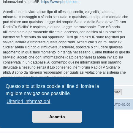
informazioni su phpBB:
https://www.phpbb.com
.
Accetti di non inviare alcun tipo di offesa, oscenità, volgarità, calunnia,
minaccia, messaggio a sfondo sessuale, o qualsiasi altro tipo di materiale che
può violare una qualsiasi Legge del proprio Stato, o dello Stato dove “Forum
RadioTV Sicilia” è ospitato, o di una Legge internazionale. Fare ciò porta
all’immediato e permanente divieto di accesso, con notifica al tuo provider
Internet se è ritenuto da noi opportuno. Tutti gli indirizzi IP sono registrati per
salvaguardare e rinforzare queste condizioni. Accetti che “Forum RadioTV
Sicilia” abbia il diritto di rimuovere, riscrivere, spostare o chiudere qualsiasi
argomento in qualsiasi momento lo ritenga necessario. Come fruitore di questo
servizio, accetti che ogni informazione (dato personale) tu abbia inviato sia
conservata in un database. Al contempo queste informazioni non saranno
divulgate a nessuno senza il tuo consenso, né “Forum RadioTV Sicilia” o
phpBB sono da ritenersi responsabili per qualsiasi violazione al sistema che
possa compromettere queste informazioni.
Questo sito utilizza cookie al fine di fornire la
migliore navigazione possibile
Ulteriori informazioni
Indice
Contattaci
Cancella cookie
Tutti gli orari sono
UTC+01:00
Creato da
phpBB
® Forum Software © phpBB Limited
Accetto
Traduzione Italiana
phpBB-Italia.it
Privacy
|
Condizioni