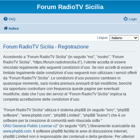
Forum RadioTV Sicilia
FAQ
Login
Indice
Lingua:
Forum RadioTV Sicilia - Registrazione
Accedendo a “Forum RadioTV Sicilia” (in seguito “noi”, “nostro”, “Forum
RadioTV Sicilia”, “https://forum.radiotvsicilia.it”), l’utente accetta di essere
vincolato legalmente alle seguenti condizioni d’uso. Se non accetti di essere
limitato legalmente dalle condizioni d’uso seguenti non utilizzare i servizi offerti
da “Forum RadioTV Sicilia”. Le condizioni d’uso possono cambiare in
qualunque momento, sarà nostra premura avvisarti di tali modifiche, benché
sia opportuno controllare con frequenza queste pagine per eventuali
modifiche, dato che l’uso dei servizi di “Forum RadioTV Sicilia” implica la
completa accettazione delle condizioni d’uso.
“Forum RadioTV Sicilia” utilizza il sistema phpBB (in seguito “loro”, “phpBB
software”, “www.phpbb.com”, “phpBB Limited”, “phpBB Teams”) che è un
software per la creazione di comunità web rilasciata sotto “
GNU General Public License v2
” (in seguito “GPL”) liberamente scaricabile da
www.phpbb.com
. Il software phpBB facilita le aree di discussione internet;
phpBB Limited non è responsabile dei contenuti e della gestione. Per ulteriori