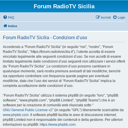
Forum RadioTV Sicilia
FAQ
Iscriviti
Login
Indice
Forum RadioTV Sicilia - Condizioni d’uso
Accedendo a “Forum RadioTV Sicilia” (in seguito “noi”, “nostro”, “Forum
RadioTV Sicilia”, “https://forum.radiotvsicilia.it”), l’utente accetta di essere
vincolato legalmente alle seguenti condizioni d’uso. Se non accetti di essere
limitato legalmente dalle condizioni d’uso seguenti non utilizzare i servizi offerti
da “Forum RadioTV Sicilia”. Le condizioni d’uso possono cambiare in
qualunque momento, sarà nostra premura avvisarti di tali modifiche, benché
sia opportuno controllare con frequenza queste pagine per eventuali
modifiche, dato che l’uso dei servizi di “Forum RadioTV Sicilia” implica la
completa accettazione delle condizioni d’uso.
“Forum RadioTV Sicilia” utilizza il sistema phpBB (in seguito “loro”, “phpBB
software”, “www.phpbb.com”, “phpBB Limited”, “phpBB Teams”) che è un
software per la creazione di comunità web rilasciata sotto “
GNU General Public License v2
” (in seguito “GPL”) liberamente scaricabile da
www.phpbb.com
. Il software phpBB facilita le aree di discussione internet;
phpBB Limited non è responsabile dei contenuti e della gestione. Per ulteriori
informazioni su phpBB:
https://www.phpbb.com
.