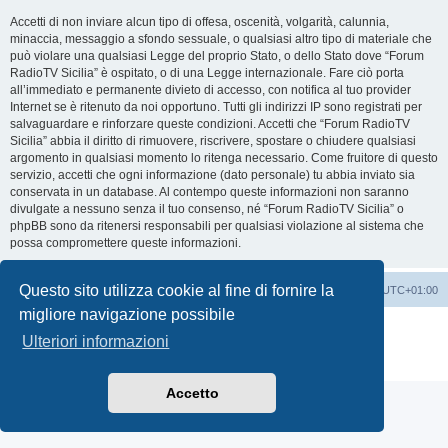
Accetti di non inviare alcun tipo di offesa, oscenità, volgarità, calunnia,
minaccia, messaggio a sfondo sessuale, o qualsiasi altro tipo di materiale che
può violare una qualsiasi Legge del proprio Stato, o dello Stato dove “Forum
RadioTV Sicilia” è ospitato, o di una Legge internazionale. Fare ciò porta
all’immediato e permanente divieto di accesso, con notifica al tuo provider
Internet se è ritenuto da noi opportuno. Tutti gli indirizzi IP sono registrati per
salvaguardare e rinforzare queste condizioni. Accetti che “Forum RadioTV
Sicilia” abbia il diritto di rimuovere, riscrivere, spostare o chiudere qualsiasi
argomento in qualsiasi momento lo ritenga necessario. Come fruitore di questo
servizio, accetti che ogni informazione (dato personale) tu abbia inviato sia
conservata in un database. Al contempo queste informazioni non saranno
divulgate a nessuno senza il tuo consenso, né “Forum RadioTV Sicilia” o
phpBB sono da ritenersi responsabili per qualsiasi violazione al sistema che
possa compromettere queste informazioni.
Questo sito utilizza cookie al fine di fornire la
Indice
Contattaci
Cancella cookie
Tutti gli orari sono
UTC+01:00
migliore navigazione possibile
Creato da
phpBB
® Forum Software © phpBB Limited
Ulteriori informazioni
Traduzione Italiana
phpBB-Italia.it
Privacy
|
Condizioni
Accetto