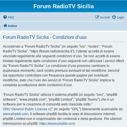
Forum RadioTV Sicilia
FAQ
Iscriviti
Login
Indice
Forum RadioTV Sicilia - Condizioni d’uso
Accedendo a “Forum RadioTV Sicilia” (in seguito “noi”, “nostro”, “Forum
RadioTV Sicilia”, “https://forum.radiotvsicilia.it”), l’utente accetta di essere
vincolato legalmente alle seguenti condizioni d’uso. Se non accetti di essere
limitato legalmente dalle condizioni d’uso seguenti non utilizzare i servizi offerti
da “Forum RadioTV Sicilia”. Le condizioni d’uso possono cambiare in
qualunque momento, sarà nostra premura avvisarti di tali modifiche, benché
sia opportuno controllare con frequenza queste pagine per eventuali
modifiche, dato che l’uso dei servizi di “Forum RadioTV Sicilia” implica la
completa accettazione delle condizioni d’uso.
“Forum RadioTV Sicilia” utilizza il sistema phpBB (in seguito “loro”, “phpBB
software”, “www.phpbb.com”, “phpBB Limited”, “phpBB Teams”) che è un
software per la creazione di comunità web rilasciata sotto “
GNU General Public License v2
” (in seguito “GPL”) liberamente scaricabile da
www.phpbb.com
. Il software phpBB facilita le aree di discussione internet;
phpBB Limited non è responsabile dei contenuti e della gestione. Per ulteriori
informazioni su phpBB:
https://www.phpbb.com
.