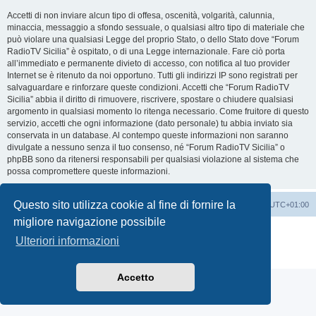
Accetti di non inviare alcun tipo di offesa, oscenità, volgarità, calunnia,
minaccia, messaggio a sfondo sessuale, o qualsiasi altro tipo di materiale che
può violare una qualsiasi Legge del proprio Stato, o dello Stato dove “Forum
RadioTV Sicilia” è ospitato, o di una Legge internazionale. Fare ciò porta
all’immediato e permanente divieto di accesso, con notifica al tuo provider
Internet se è ritenuto da noi opportuno. Tutti gli indirizzi IP sono registrati per
salvaguardare e rinforzare queste condizioni. Accetti che “Forum RadioTV
Sicilia” abbia il diritto di rimuovere, riscrivere, spostare o chiudere qualsiasi
argomento in qualsiasi momento lo ritenga necessario. Come fruitore di questo
servizio, accetti che ogni informazione (dato personale) tu abbia inviato sia
conservata in un database. Al contempo queste informazioni non saranno
divulgate a nessuno senza il tuo consenso, né “Forum RadioTV Sicilia” o
phpBB sono da ritenersi responsabili per qualsiasi violazione al sistema che
possa compromettere queste informazioni.
Questo sito utilizza cookie al fine di fornire la
Indice
Contattaci
Cancella cookie
Tutti gli orari sono
UTC+01:00
migliore navigazione possibile
Creato da
phpBB
® Forum Software © phpBB Limited
Ulteriori informazioni
Traduzione Italiana
phpBB-Italia.it
Privacy
|
Condizioni
Accetto