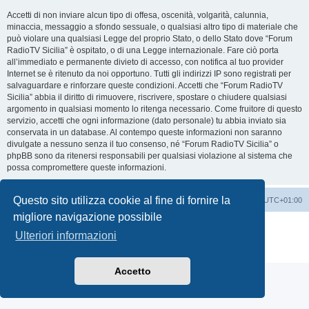
Accetti di non inviare alcun tipo di offesa, oscenità, volgarità, calunnia,
minaccia, messaggio a sfondo sessuale, o qualsiasi altro tipo di materiale che
può violare una qualsiasi Legge del proprio Stato, o dello Stato dove “Forum
RadioTV Sicilia” è ospitato, o di una Legge internazionale. Fare ciò porta
all’immediato e permanente divieto di accesso, con notifica al tuo provider
Internet se è ritenuto da noi opportuno. Tutti gli indirizzi IP sono registrati per
salvaguardare e rinforzare queste condizioni. Accetti che “Forum RadioTV
Sicilia” abbia il diritto di rimuovere, riscrivere, spostare o chiudere qualsiasi
argomento in qualsiasi momento lo ritenga necessario. Come fruitore di questo
servizio, accetti che ogni informazione (dato personale) tu abbia inviato sia
conservata in un database. Al contempo queste informazioni non saranno
divulgate a nessuno senza il tuo consenso, né “Forum RadioTV Sicilia” o
phpBB sono da ritenersi responsabili per qualsiasi violazione al sistema che
possa compromettere queste informazioni.
Questo sito utilizza cookie al fine di fornire la
Indice
Contattaci
Cancella cookie
Tutti gli orari sono
UTC+01:00
migliore navigazione possibile
Creato da
phpBB
® Forum Software © phpBB Limited
Ulteriori informazioni
Traduzione Italiana
phpBB-Italia.it
Privacy
|
Condizioni
Accetto