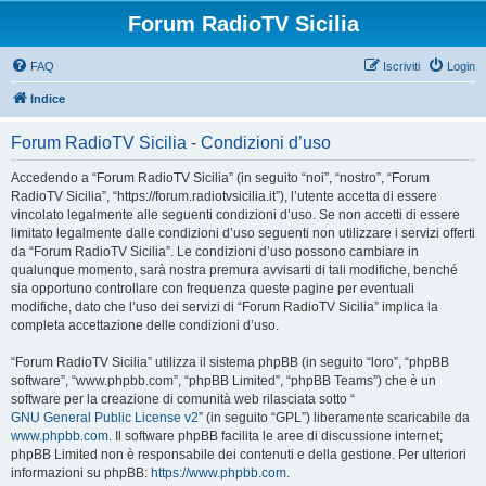
Forum RadioTV Sicilia
FAQ
Iscriviti
Login
Indice
Forum RadioTV Sicilia - Condizioni d’uso
Accedendo a “Forum RadioTV Sicilia” (in seguito “noi”, “nostro”, “Forum
RadioTV Sicilia”, “https://forum.radiotvsicilia.it”), l’utente accetta di essere
vincolato legalmente alle seguenti condizioni d’uso. Se non accetti di essere
limitato legalmente dalle condizioni d’uso seguenti non utilizzare i servizi offerti
da “Forum RadioTV Sicilia”. Le condizioni d’uso possono cambiare in
qualunque momento, sarà nostra premura avvisarti di tali modifiche, benché
sia opportuno controllare con frequenza queste pagine per eventuali
modifiche, dato che l’uso dei servizi di “Forum RadioTV Sicilia” implica la
completa accettazione delle condizioni d’uso.
“Forum RadioTV Sicilia” utilizza il sistema phpBB (in seguito “loro”, “phpBB
software”, “www.phpbb.com”, “phpBB Limited”, “phpBB Teams”) che è un
software per la creazione di comunità web rilasciata sotto “
GNU General Public License v2
” (in seguito “GPL”) liberamente scaricabile da
www.phpbb.com
. Il software phpBB facilita le aree di discussione internet;
phpBB Limited non è responsabile dei contenuti e della gestione. Per ulteriori
informazioni su phpBB:
https://www.phpbb.com
.