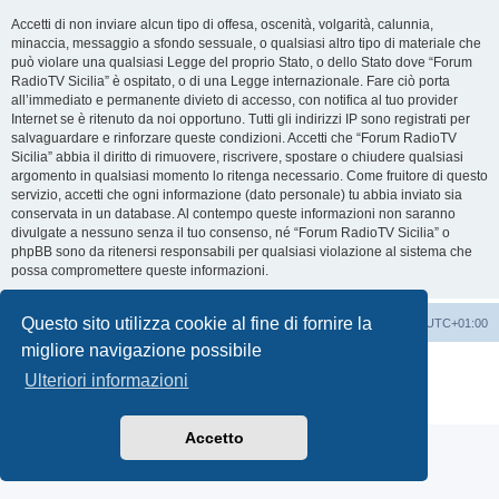
Accetti di non inviare alcun tipo di offesa, oscenità, volgarità, calunnia,
minaccia, messaggio a sfondo sessuale, o qualsiasi altro tipo di materiale che
può violare una qualsiasi Legge del proprio Stato, o dello Stato dove “Forum
RadioTV Sicilia” è ospitato, o di una Legge internazionale. Fare ciò porta
all’immediato e permanente divieto di accesso, con notifica al tuo provider
Internet se è ritenuto da noi opportuno. Tutti gli indirizzi IP sono registrati per
salvaguardare e rinforzare queste condizioni. Accetti che “Forum RadioTV
Sicilia” abbia il diritto di rimuovere, riscrivere, spostare o chiudere qualsiasi
argomento in qualsiasi momento lo ritenga necessario. Come fruitore di questo
servizio, accetti che ogni informazione (dato personale) tu abbia inviato sia
conservata in un database. Al contempo queste informazioni non saranno
divulgate a nessuno senza il tuo consenso, né “Forum RadioTV Sicilia” o
phpBB sono da ritenersi responsabili per qualsiasi violazione al sistema che
possa compromettere queste informazioni.
Questo sito utilizza cookie al fine di fornire la
Indice
Contattaci
Cancella cookie
Tutti gli orari sono
UTC+01:00
migliore navigazione possibile
Creato da
phpBB
® Forum Software © phpBB Limited
Ulteriori informazioni
Traduzione Italiana
phpBB-Italia.it
Privacy
|
Condizioni
Accetto