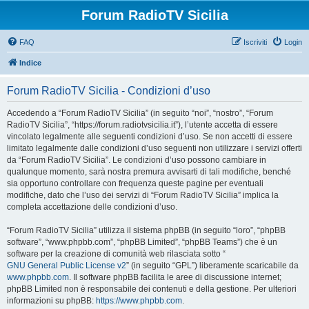
Forum RadioTV Sicilia
FAQ
Iscriviti
Login
Indice
Forum RadioTV Sicilia - Condizioni d’uso
Accedendo a “Forum RadioTV Sicilia” (in seguito “noi”, “nostro”, “Forum
RadioTV Sicilia”, “https://forum.radiotvsicilia.it”), l’utente accetta di essere
vincolato legalmente alle seguenti condizioni d’uso. Se non accetti di essere
limitato legalmente dalle condizioni d’uso seguenti non utilizzare i servizi offerti
da “Forum RadioTV Sicilia”. Le condizioni d’uso possono cambiare in
qualunque momento, sarà nostra premura avvisarti di tali modifiche, benché
sia opportuno controllare con frequenza queste pagine per eventuali
modifiche, dato che l’uso dei servizi di “Forum RadioTV Sicilia” implica la
completa accettazione delle condizioni d’uso.
“Forum RadioTV Sicilia” utilizza il sistema phpBB (in seguito “loro”, “phpBB
software”, “www.phpbb.com”, “phpBB Limited”, “phpBB Teams”) che è un
software per la creazione di comunità web rilasciata sotto “
GNU General Public License v2
” (in seguito “GPL”) liberamente scaricabile da
www.phpbb.com
. Il software phpBB facilita le aree di discussione internet;
phpBB Limited non è responsabile dei contenuti e della gestione. Per ulteriori
informazioni su phpBB:
https://www.phpbb.com
.