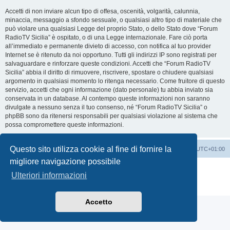
Accetti di non inviare alcun tipo di offesa, oscenità, volgarità, calunnia,
minaccia, messaggio a sfondo sessuale, o qualsiasi altro tipo di materiale che
può violare una qualsiasi Legge del proprio Stato, o dello Stato dove “Forum
RadioTV Sicilia” è ospitato, o di una Legge internazionale. Fare ciò porta
all’immediato e permanente divieto di accesso, con notifica al tuo provider
Internet se è ritenuto da noi opportuno. Tutti gli indirizzi IP sono registrati per
salvaguardare e rinforzare queste condizioni. Accetti che “Forum RadioTV
Sicilia” abbia il diritto di rimuovere, riscrivere, spostare o chiudere qualsiasi
argomento in qualsiasi momento lo ritenga necessario. Come fruitore di questo
servizio, accetti che ogni informazione (dato personale) tu abbia inviato sia
conservata in un database. Al contempo queste informazioni non saranno
divulgate a nessuno senza il tuo consenso, né “Forum RadioTV Sicilia” o
phpBB sono da ritenersi responsabili per qualsiasi violazione al sistema che
possa compromettere queste informazioni.
Questo sito utilizza cookie al fine di fornire la
Indice
Contattaci
Cancella cookie
Tutti gli orari sono
UTC+01:00
migliore navigazione possibile
Creato da
phpBB
® Forum Software © phpBB Limited
Ulteriori informazioni
Traduzione Italiana
phpBB-Italia.it
Privacy
|
Condizioni
Accetto