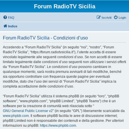
Forum RadioTV Sicilia
FAQ
Iscriviti
Login
Indice
Forum RadioTV Sicilia - Condizioni d’uso
Accedendo a “Forum RadioTV Sicilia” (in seguito “noi”, “nostro”, “Forum
RadioTV Sicilia”, “https://forum.radiotvsicilia.it”), l’utente accetta di essere
vincolato legalmente alle seguenti condizioni d’uso. Se non accetti di essere
limitato legalmente dalle condizioni d’uso seguenti non utilizzare i servizi offerti
da “Forum RadioTV Sicilia”. Le condizioni d’uso possono cambiare in
qualunque momento, sarà nostra premura avvisarti di tali modifiche, benché
sia opportuno controllare con frequenza queste pagine per eventuali
modifiche, dato che l’uso dei servizi di “Forum RadioTV Sicilia” implica la
completa accettazione delle condizioni d’uso.
“Forum RadioTV Sicilia” utilizza il sistema phpBB (in seguito “loro”, “phpBB
software”, “www.phpbb.com”, “phpBB Limited”, “phpBB Teams”) che è un
software per la creazione di comunità web rilasciata sotto “
GNU General Public License v2
” (in seguito “GPL”) liberamente scaricabile da
www.phpbb.com
. Il software phpBB facilita le aree di discussione internet;
phpBB Limited non è responsabile dei contenuti e della gestione. Per ulteriori
informazioni su phpBB:
https://www.phpbb.com
.