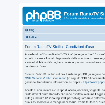
Forum RadioTV Sic
Il forum ufficiale del sito www.radiotvsi
FAQ
Indice
Forum RadioTV Sicilia - Condizioni d’uso
Accedendo a “Forum RadioTV Sicilia” (in seguito “noi”, “nostro”, 
accetti di essere limitato legalmente dalle condizioni d’uso se
avvisarti di tali modifiche, benché sia opportuno controllare c
condizioni d’uso.
“Forum RadioTV Sicilia” utilizza il sistema phpBB (in seguito 
GNU General Public License v2
” (in seguito “GPL”) liberament
gestione. Per ulteriori informazioni su phpBB:
https://www.php
Accetti di non inviare alcun tipo di offesa, oscenità, volgarità,
Stato dove “Forum RadioTV Sicilia” è ospitato, o di una Legge in
Tutti gli indirizzi IP sono registrati per salvaguardare e rinforz
qualsiasi momento lo ritenga necessario. Come fruitore di ques