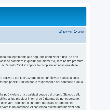
Iscriviti
Login
e vincolato legalmente alle seguenti condizioni d’uso. Se non
’uso possono cambiare in qualunque momento, sarà nostra premura
orum RadioTV Sicilia” implica la completa accettazione delle
 software per la creazione di comunità web rilasciata sotto “
 internet; phpBB Limited non è responsabile dei contenuti e della
 che può violare una qualsiasi Legge del proprio Stato, o dello
fica al tuo provider Internet se è ritenuto da noi opportuno.
re, riscrivere, spostare o chiudere qualsiasi argomento in
nservata in un database. Al contempo queste informazioni non