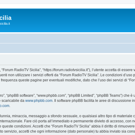
ilia
cilia.it
“Forum RadioTV Sicilia”, “https://forum.radiotvsicilia.it”), l’utente accetta di esser
guenti non utilizzare i servizi offerti da “Forum RadioTV Sicilia”. Le condizioni d
on frequenza queste pagine per eventuali modifiche, dato che l’uso dei servizi di “F
“loro”, “phpBB software”, “www.phpbb.com”, “phpBB Limited”, “phpBB Teams”) che è un
e scaricabile da
www.phpbb.com
. Il software phpBB facilita le aree di discussione
bb.com
.
 calunnia, minaccia, messaggio a sfondo sessuale, o qualsiasi altro tipo di materiale
ternazionale. Fare ciò porta all’immediato e permanente divieto di accesso, con noti
are queste condizioni. Accetti che “Forum RadioTV Sicilia” abbia il diritto di rimuove
to servizio, accetti che ogni informazione (dato personale) tu abbia inviato sia co