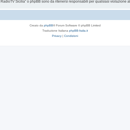
RadioTV Sicilia” o phpBB sono da ritenersi responsabili per qualsiasi violazione 
Creato da
phpBB
® Forum Software © phpBB Limited
Traduzione Italiana
phpBB-Italia.it
Privacy
|
Condizioni