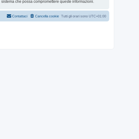
al sistema che possa compromettere queste informazioni.
Contattaci
Cancella cookie
Tutti gli orari sono
UTC+01:00