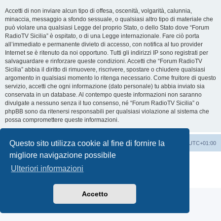
Accetti di non inviare alcun tipo di offesa, oscenità, volgarità, calunnia,
minaccia, messaggio a sfondo sessuale, o qualsiasi altro tipo di materiale che
può violare una qualsiasi Legge del proprio Stato, o dello Stato dove “Forum
RadioTV Sicilia” è ospitato, o di una Legge internazionale. Fare ciò porta
all’immediato e permanente divieto di accesso, con notifica al tuo provider
Internet se è ritenuto da noi opportuno. Tutti gli indirizzi IP sono registrati per
salvaguardare e rinforzare queste condizioni. Accetti che “Forum RadioTV
Sicilia” abbia il diritto di rimuovere, riscrivere, spostare o chiudere qualsiasi
argomento in qualsiasi momento lo ritenga necessario. Come fruitore di questo
servizio, accetti che ogni informazione (dato personale) tu abbia inviato sia
conservata in un database. Al contempo queste informazioni non saranno
divulgate a nessuno senza il tuo consenso, né “Forum RadioTV Sicilia” o
phpBB sono da ritenersi responsabili per qualsiasi violazione al sistema che
possa compromettere queste informazioni.
Questo sito utilizza cookie al fine di fornire la
Indice
Contattaci
Cancella cookie
Tutti gli orari sono
UTC+01:00
migliore navigazione possibile
Creato da
phpBB
® Forum Software © phpBB Limited
Ulteriori informazioni
Traduzione Italiana
phpBB-Italia.it
Privacy
|
Condizioni
Accetto