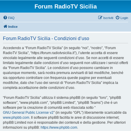
Forum RadioTV Sicilia
FAQ
Iscriviti
Login
Indice
Forum RadioTV Sicilia - Condizioni d’uso
Accedendo a “Forum RadioTV Sicilia” (in seguito “noi”, “nostro”, “Forum
RadioTV Sicilia”, “https://forum.radiotvsicilia.it”), l’utente accetta di essere
vincolato legalmente alle seguenti condizioni d’uso. Se non accetti di essere
limitato legalmente dalle condizioni d’uso seguenti non utilizzare i servizi offerti
da “Forum RadioTV Sicilia”. Le condizioni d’uso possono cambiare in
qualunque momento, sarà nostra premura avvisarti di tali modifiche, benché
sia opportuno controllare con frequenza queste pagine per eventuali
modifiche, dato che l’uso dei servizi di “Forum RadioTV Sicilia” implica la
completa accettazione delle condizioni d’uso.
“Forum RadioTV Sicilia” utilizza il sistema phpBB (in seguito “loro”, “phpBB
software”, “www.phpbb.com”, “phpBB Limited”, “phpBB Teams”) che è un
software per la creazione di comunità web rilasciata sotto “
GNU General Public License v2
” (in seguito “GPL”) liberamente scaricabile da
www.phpbb.com
. Il software phpBB facilita le aree di discussione internet;
phpBB Limited non è responsabile dei contenuti e della gestione. Per ulteriori
informazioni su phpBB:
https://www.phpbb.com
.