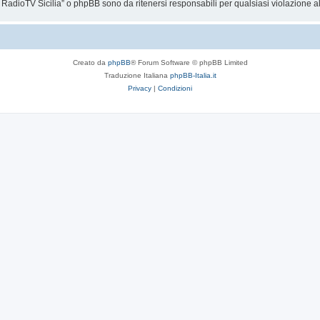
RadioTV Sicilia” o phpBB sono da ritenersi responsabili per qualsiasi violazione 
Creato da
phpBB
® Forum Software © phpBB Limited
Traduzione Italiana
phpBB-Italia.it
Privacy
|
Condizioni