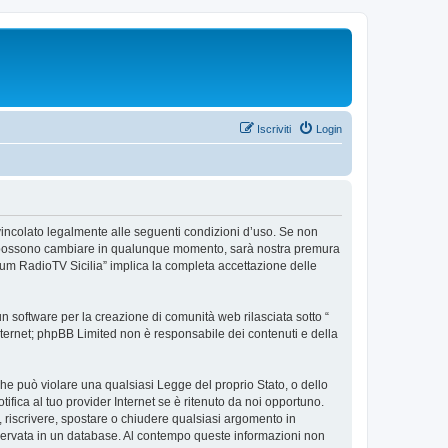
Iscriviti
Login
e vincolato legalmente alle seguenti condizioni d’uso. Se non
’uso possono cambiare in qualunque momento, sarà nostra premura
orum RadioTV Sicilia” implica la completa accettazione delle
 software per la creazione di comunità web rilasciata sotto “
 internet; phpBB Limited non è responsabile dei contenuti e della
 che può violare una qualsiasi Legge del proprio Stato, o dello
fica al tuo provider Internet se è ritenuto da noi opportuno.
re, riscrivere, spostare o chiudere qualsiasi argomento in
nservata in un database. Al contempo queste informazioni non