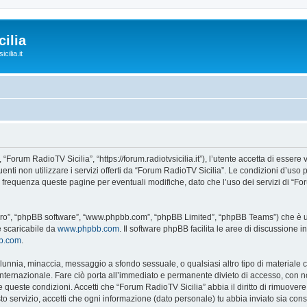
ilia
cilia.it
“Forum RadioTV Sicilia”, “https://forum.radiotvsicilia.it”), l’utente accetta di esser
guenti non utilizzare i servizi offerti da “Forum RadioTV Sicilia”. Le condizioni d
on frequenza queste pagine per eventuali modifiche, dato che l’uso dei servizi di “F
“loro”, “phpBB software”, “www.phpbb.com”, “phpBB Limited”, “phpBB Teams”) che è un
e scaricabile da
www.phpbb.com
. Il software phpBB facilita le aree di discussione
bb.com
.
 calunnia, minaccia, messaggio a sfondo sessuale, o qualsiasi altro tipo di materiale
ternazionale. Fare ciò porta all’immediato e permanente divieto di accesso, con noti
are queste condizioni. Accetti che “Forum RadioTV Sicilia” abbia il diritto di rimuove
to servizio, accetti che ogni informazione (dato personale) tu abbia inviato sia co