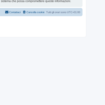
al sistema che possa compromettere queste informazioni.
Contattaci
Cancella cookie
Tutti gli orari sono
UTC+01:00