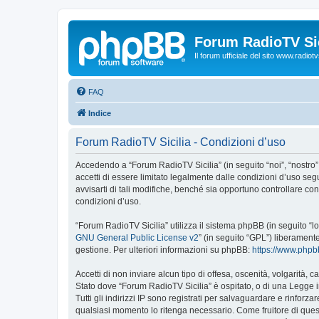
Forum RadioTV Sic
Il forum ufficiale del sito www.radiotvsi
FAQ
Indice
Forum RadioTV Sicilia - Condizioni d’uso
Accedendo a “Forum RadioTV Sicilia” (in seguito “noi”, “nostro”, 
accetti di essere limitato legalmente dalle condizioni d’uso se
avvisarti di tali modifiche, benché sia opportuno controllare c
condizioni d’uso.
“Forum RadioTV Sicilia” utilizza il sistema phpBB (in seguito 
GNU General Public License v2
” (in seguito “GPL”) liberament
gestione. Per ulteriori informazioni su phpBB:
https://www.php
Accetti di non inviare alcun tipo di offesa, oscenità, volgarità,
Stato dove “Forum RadioTV Sicilia” è ospitato, o di una Legge in
Tutti gli indirizzi IP sono registrati per salvaguardare e rinforz
qualsiasi momento lo ritenga necessario. Come fruitore di ques