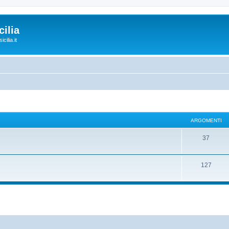
ilia
cilia.it
ARGOMENTI
37
127