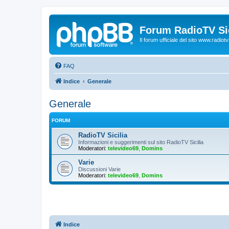
Forum RadioTV Sic
Il forum ufficiale del sito www.radiotvsi
FAQ
Indice
Generale
Generale
FORUM
RadioTV Sicilia
Informazioni e suggerimenti sul sito RadioTV Sicilia
Moderatori:
televideo69
,
Domins
Varie
Discussioni Varie
Moderatori:
televideo69
,
Domins
Indice