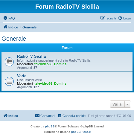
Forum RadioTV Sicilia
FAQ
Iscriviti
Login
Indice
Generale
Generale
Forum
RadioTV Sicilia
Informazioni e suggerimenti sul sito RadioTV Sicilia
Moderatori:
televideo69
,
Domins
Argomenti:
37
Varie
Discussioni Varie
Moderatori:
televideo69
,
Domins
Argomenti:
127
Vai a
Indice
Contattaci
Cancella cookie
Tutti gli orari sono
UTC+01:00
Creato da
phpBB
® Forum Software © phpBB Limited
Traduzione Italiana
phpBB-Italia.it