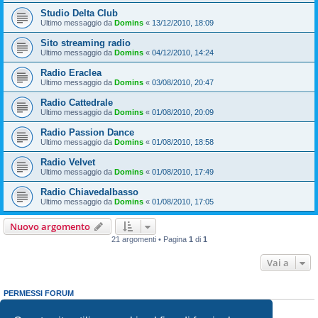
Studio Delta Club
Ultimo messaggio da
Domins
«
13/12/2010, 18:09
Sito streaming radio
Ultimo messaggio da
Domins
«
04/12/2010, 14:24
Radio Eraclea
Ultimo messaggio da
Domins
«
03/08/2010, 20:47
Radio Cattedrale
Ultimo messaggio da
Domins
«
01/08/2010, 20:09
Radio Passion Dance
Ultimo messaggio da
Domins
«
01/08/2010, 18:58
Radio Velvet
Ultimo messaggio da
Domins
«
01/08/2010, 17:49
Radio Chiavedalbasso
Ultimo messaggio da
Domins
«
01/08/2010, 17:05
Nuovo argomento
21 argomenti • Pagina
1
di
1
Vai a
PERMESSI FORUM
Non puoi
aprire nuovi argomenti
Non puoi
rispondere negli argomenti