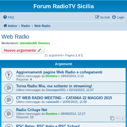
Forum RadioTV Sicilia
FAQ
Iscriviti
Login
Indice
Radio
Web Radio
Web Radio
Moderatori:
televideo69
,
Domins
Nuovo argomento
21 argomenti • Pagina
1
di
1
Argomenti
Aggiornamenti pagine Web Radio e collegamenti
Ultimo messaggio da
Domins
«
18/02/2014, 2:10
Risposte:
4
Torna Radio Mia, ma soltanto in streaming!
Ultimo messaggio da
Giuseppe2001
«
02/10/2023, 11:07
CT WEB RADIO MEETING – CATANIA 22 MAGGIO 2015
Ultimo messaggio da
catania46
«
15/05/2015, 11:09
Radio Criluge Net
Ultimo messaggio da
Domins
«
28/08/2014, 12:27
Risposte:
13
1
2
RSC Relax, RSC Italia e RSC School