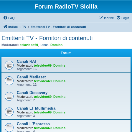
Forum RadioTV Sicilia
FAQ
Iscriviti
Login
Indice
TV
Emittenti TV - Fornitori di contenuti
Emittenti TV - Fornitori di contenuti
Moderatori:
televideo69
,
Lanus
,
Domins
Forum
Canali RAI
Moderatori:
televideo69
,
Domins
Argomenti:
16
Canali Mediaset
Moderatori:
televideo69
,
Domins
Argomenti:
12
Canali Discovery
Moderatori:
televideo69
,
Domins
Argomenti:
7
Canali LT Multimedia
Moderatori:
televideo69
,
Domins
Argomenti:
3
Canali L'Espresso
Moderatori:
televideo69
,
Domins
Argomenti:
4