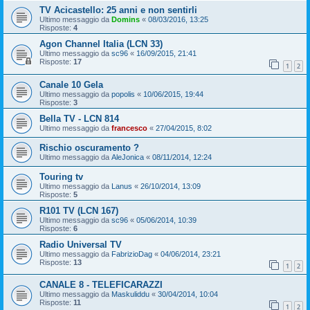
TV Acicastello: 25 anni e non sentirli
Ultimo messaggio da
Domins
«
08/03/2016, 13:25
Risposte:
4
Agon Channel Italia (LCN 33)
Ultimo messaggio da
sc96
«
16/09/2015, 21:41
Risposte:
17
1
2
Canale 10 Gela
Ultimo messaggio da
popolis
«
10/06/2015, 19:44
Risposte:
3
Bella TV - LCN 814
Ultimo messaggio da
francesco
«
27/04/2015, 8:02
Rischio oscuramento ?
Ultimo messaggio da
AleJonica
«
08/11/2014, 12:24
Touring tv
Ultimo messaggio da
Lanus
«
26/10/2014, 13:09
Risposte:
5
R101 TV (LCN 167)
Ultimo messaggio da
sc96
«
05/06/2014, 10:39
Risposte:
6
Radio Universal TV
Ultimo messaggio da
FabrizioDag
«
04/06/2014, 23:21
Risposte:
13
1
2
CANALE 8 - TELEFICARAZZI
Ultimo messaggio da
Maskuliddu
«
30/04/2014, 10:04
Risposte:
11
1
2