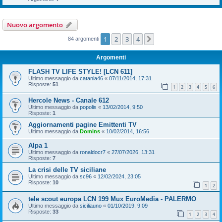
Nuovo argomento
1
2
3
4
Prossimo
84 argomenti
Argomenti
FLASH TV LIFE STYLE! [LCN 611]
Ultimo messaggio da
catania46
«
07/11/2014, 17:31
Risposte:
51
1
2
3
4
5
6
Hercole News - Canale 612
Ultimo messaggio da
popolis
«
13/02/2014, 9:50
Risposte:
1
Aggiornamenti pagine Emittenti TV
Ultimo messaggio da
Domins
«
10/02/2014, 16:56
Alpa 1
Ultimo messaggio da
ronaldocr7
«
27/07/2026, 13:31
Risposte:
7
La crisi delle TV siciliane
Ultimo messaggio da
sc96
«
12/02/2024, 23:05
Risposte:
10
1
2
tele scout europa LCN 199 Mux EuroMedia - PALERMO
Ultimo messaggio da
siciliauno
«
01/10/2019, 9:09
Risposte:
33
1
2
3
4