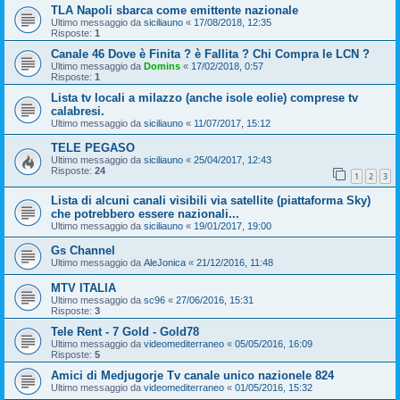
TLA Napoli sbarca come emittente nazionale
Ultimo messaggio da
siciliauno
«
17/08/2018, 12:35
Risposte:
1
Canale 46 Dove è Finita ? è Fallita ? Chi Compra le LCN ?
Ultimo messaggio da
Domins
«
17/02/2018, 0:57
Risposte:
1
Lista tv locali a milazzo (anche isole eolie) comprese tv
calabresi.
Ultimo messaggio da
siciliauno
«
11/07/2017, 15:12
TELE PEGASO
Ultimo messaggio da
siciliauno
«
25/04/2017, 12:43
Risposte:
24
1
2
3
Lista di alcuni canali visibili via satellite (piattaforma Sky)
che potrebbero essere nazionali...
Ultimo messaggio da
siciliauno
«
19/01/2017, 19:00
Gs Channel
Ultimo messaggio da
AleJonica
«
21/12/2016, 11:48
MTV ITALIA
Ultimo messaggio da
sc96
«
27/06/2016, 15:31
Risposte:
3
Tele Rent - 7 Gold - Gold78
Ultimo messaggio da
videomediterraneo
«
05/05/2016, 16:09
Risposte:
5
Amici di Medjugorje Tv canale unico nazionele 824
Ultimo messaggio da
videomediterraneo
«
01/05/2016, 15:32