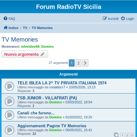
Forum RadioTV Sicilia
FAQ
Iscriviti
Login
Indice
TV
TV Memories
TV Memories
Moderatori:
televideo69
,
Domins
Nuovo argomento
1
2
Prossimo
37 argomenti
Argomenti
TELE IBLEA LA 2^ TV PRIVATA ITALIANA 1974
Ultimo messaggio da
ronaldocr7
«
10/05/2026, 13:13
Risposte:
3
TSB JUNIOR - VILLAFRATI (PA)
Ultimo messaggio da
Domins
«
03/03/2022, 18:54
Risposte:
2
Canali che furono...
Ultimo messaggio da
Domins
«
01/03/2022, 19:25
Aggiornamenti Pagine TV Memories
Ultimo messaggio da
Domins
«
06/05/2021, 15:41
Risposte:
22
1
2
3