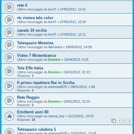
rete 6
Ultimo messaggio da
tex47
«
27/05/2012, 12:41
rtc riviera tele color
Ultimo messaggio da
tex47
«
27/05/2012, 12:33
canale 10 sicilia
Ultimo messaggio da
tex47
«
27/05/2012, 12:21
Telespazio Messina
Ultimo messaggio da
AleJonica
«
18/05/2012, 14:59
Video 7 Misterbianco
Ultimo messaggio da
Domins
«
18/04/2012, 9:33
Tele Effe Italia
Ultimo messaggio da
Domins
«
16/02/2012, 22:23
Risposte:
1
Il primo ripetitore Rai in Sicilia
Ultimo messaggio da
antenna0078
«
09/01/2012, 1:49
Risposte:
3
Rete Reggio
Ultimo messaggio da
Domins
«
03/01/2012, 22:24
Risposte:
3
Emittenti anni 80
Ultimo messaggio da
marsa_boy
«
11/12/2011, 15:53
Risposte:
25
1
2
3
Telespazio calabria 1
Ultimo messaggio da
antenna0078
«
23/03/2011, 13:26