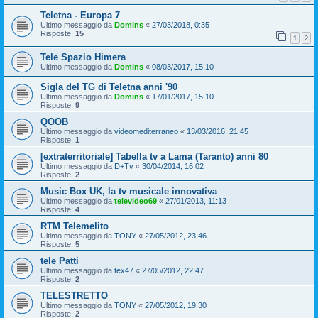
Teletna - Europa 7
Ultimo messaggio da
Domins
«
27/03/2018, 0:35
Risposte:
15
1
2
Tele Spazio Himera
Ultimo messaggio da
Domins
«
08/03/2017, 15:10
Sigla del TG di Teletna anni '90
Ultimo messaggio da
Domins
«
17/01/2017, 15:10
Risposte:
9
QOOB
Ultimo messaggio da
videomediterraneo
«
13/03/2016, 21:45
Risposte:
1
[extraterritoriale] Tabella tv a Lama (Taranto) anni 80
Ultimo messaggio da
D+Tv
«
30/04/2014, 16:02
Risposte:
2
Music Box UK, la tv musicale innovativa
Ultimo messaggio da
televideo69
«
27/01/2013, 11:13
Risposte:
4
RTM Telemelito
Ultimo messaggio da
TONY
«
27/05/2012, 23:46
Risposte:
5
tele Patti
Ultimo messaggio da
tex47
«
27/05/2012, 22:47
Risposte:
2
TELESTRETTO
Ultimo messaggio da
TONY
«
27/05/2012, 19:30
Risposte:
2