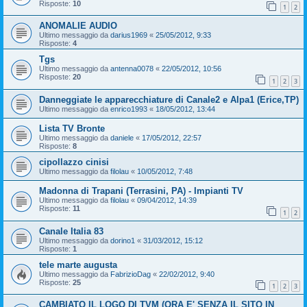
Risposte:
10
1
2
ANOMALIE AUDIO
Ultimo messaggio da
darius1969
«
25/05/2012, 9:33
Risposte:
4
Tgs
Ultimo messaggio da
antenna0078
«
22/05/2012, 10:56
Risposte:
20
1
2
3
Danneggiate le apparecchiature di Canale2 e Alpa1 (Erice,TP)
Ultimo messaggio da
enrico1993
«
18/05/2012, 13:44
Lista TV Bronte
Ultimo messaggio da
daniele
«
17/05/2012, 22:57
Risposte:
8
cipollazzo cinisi
Ultimo messaggio da
filolau
«
10/05/2012, 7:48
Madonna di Trapani (Terrasini, PA) - Impianti TV
Ultimo messaggio da
filolau
«
09/04/2012, 14:39
Risposte:
11
1
2
Canale Italia 83
Ultimo messaggio da
dorino1
«
31/03/2012, 15:12
Risposte:
1
tele marte augusta
Ultimo messaggio da
FabrizioDag
«
22/02/2012, 9:40
Risposte:
25
1
2
3
CAMBIATO IL LOGO DI TVM (ORA E' SENZA IL SITO IN