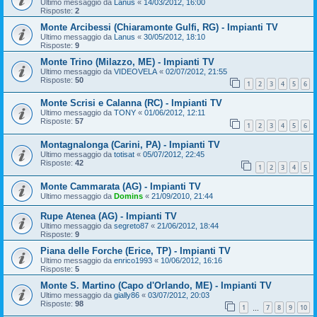
Ultimo messaggio da
Lanus
«
14/03/2012, 16:00
Risposte:
2
Monte Arcibessi (Chiaramonte Gulfi, RG) - Impianti TV
Ultimo messaggio da
Lanus
«
30/05/2012, 18:10
Risposte:
9
Monte Trino (Milazzo, ME) - Impianti TV
Ultimo messaggio da
VIDEOVELA
«
02/07/2012, 21:55
Risposte:
50
1
2
3
4
5
6
Monte Scrisi e Calanna (RC) - Impianti TV
Ultimo messaggio da
TONY
«
01/06/2012, 12:11
Risposte:
57
1
2
3
4
5
6
Montagnalonga (Carini, PA) - Impianti TV
Ultimo messaggio da
totisat
«
05/07/2012, 22:45
Risposte:
42
1
2
3
4
5
Monte Cammarata (AG) - Impianti TV
Ultimo messaggio da
Domins
«
21/09/2010, 21:44
Rupe Atenea (AG) - Impianti TV
Ultimo messaggio da
segreto87
«
21/06/2012, 18:44
Risposte:
9
Piana delle Forche (Erice, TP) - Impianti TV
Ultimo messaggio da
enrico1993
«
10/06/2012, 16:16
Risposte:
5
Monte S. Martino (Capo d'Orlando, ME) - Impianti TV
Ultimo messaggio da
gially86
«
03/07/2012, 20:03
Risposte:
98
1
7
8
9
10
…