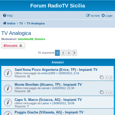
Forum RadioTV Sicilia
FAQ
Iscriviti
Login
Indice
TV
TV Analogica
TV Analogica
Moderatori:
televideo69
,
Domins
Bloccato
1
2
3
Prossimo
55 argomenti
Annunci
Sant'Anna Pizzo Argenteria (Erice, TP) - Impianti TV
Ultimo messaggio da
enrico1993
«
10/06/2012, 0:16
Risposte:
11
1
2
Monte Bonifato (Alcamo, TP) - Impianti TV
Ultimo messaggio da
carval
«
11/02/2012, 21:34
Risposte:
10
1
2
Capo S. Marco (Sciacca, AG) - Impianti TV
Ultimo messaggio da
Lanus
«
13/06/2012, 10:06
Risposte:
7
Poggio Giache (Villaseta, AG) - Impianti TV