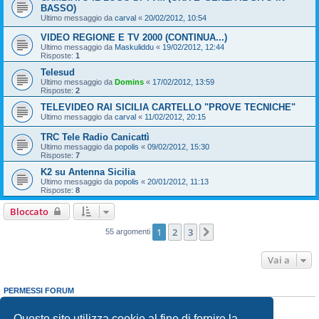
BASSO)
Ultimo messaggio da
carval
«
20/02/2012, 10:54
VIDEO REGIONE E TV 2000 (CONTINUA...)
Ultimo messaggio da
Maskuliddu
«
19/02/2012, 12:44
Risposte:
1
Telesud
Ultimo messaggio da
Domins
«
17/02/2012, 13:59
Risposte:
2
TELEVIDEO RAI SICILIA CARTELLO "PROVE TECNICHE"
Ultimo messaggio da
carval
«
11/02/2012, 20:15
TRC Tele Radio Canicattì
Ultimo messaggio da
popolis
«
09/02/2012, 15:30
Risposte:
7
K2 su Antenna Sicilia
Ultimo messaggio da
popolis
«
20/01/2012, 11:13
Risposte:
8
Bloccato
1
2
3
Prossimo
55 argomenti
Vai a
PERMESSI FORUM
Non puoi
aprire nuovi argomenti
Non puoi
rispondere negli argomenti
Questo sito utilizza cookie al fine di fornire la