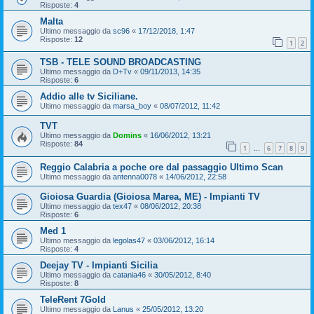
Risposte:
4
Malta
Ultimo messaggio da
sc96
«
17/12/2018, 1:47
Risposte:
12
1
2
TSB - TELE SOUND BROADCASTING
Ultimo messaggio da
D+Tv
«
09/11/2013, 14:35
Risposte:
6
Addio alle tv Siciliane.
Ultimo messaggio da
marsa_boy
«
08/07/2012, 11:42
TVT
Ultimo messaggio da
Domins
«
16/06/2012, 13:21
Risposte:
84
1
6
7
8
9
…
Reggio Calabria a poche ore dal passaggio Ultimo Scan
Ultimo messaggio da
antenna0078
«
14/06/2012, 22:58
Gioiosa Guardia (Gioiosa Marea, ME) - Impianti TV
Ultimo messaggio da
tex47
«
08/06/2012, 20:38
Risposte:
6
Med 1
Ultimo messaggio da
legolas47
«
03/06/2012, 16:14
Risposte:
4
Deejay TV - Impianti Sicilia
Ultimo messaggio da
catania46
«
30/05/2012, 8:40
Risposte:
8
TeleRent 7Gold
Ultimo messaggio da
Lanus
«
25/05/2012, 13:20