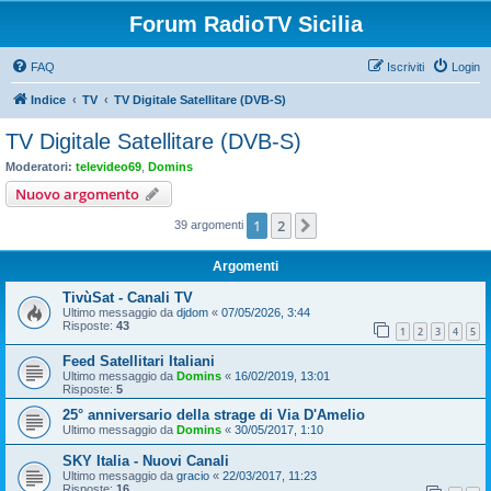
Forum RadioTV Sicilia
FAQ
Iscriviti
Login
Indice
TV
TV Digitale Satellitare (DVB-S)
TV Digitale Satellitare (DVB-S)
Moderatori:
televideo69
,
Domins
Nuovo argomento
1
2
Prossimo
39 argomenti
Argomenti
TivùSat - Canali TV
Ultimo messaggio da
djdom
«
07/05/2026, 3:44
Risposte:
43
1
2
3
4
5
Feed Satellitari Italiani
Ultimo messaggio da
Domins
«
16/02/2019, 13:01
Risposte:
5
25° anniversario della strage di Via D'Amelio
Ultimo messaggio da
Domins
«
30/05/2017, 1:10
SKY Italia - Nuovi Canali
Ultimo messaggio da
gracio
«
22/03/2017, 11:23
Risposte:
16