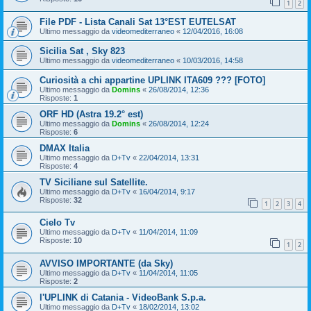
1
2
File PDF - Lista Canali Sat 13°EST EUTELSAT
Ultimo messaggio da
videomediterraneo
«
12/04/2016, 16:08
Sicilia Sat , Sky 823
Ultimo messaggio da
videomediterraneo
«
10/03/2016, 14:58
Curiosità a chi appartine UPLINK ITA609 ??? [FOTO]
Ultimo messaggio da
Domins
«
26/08/2014, 12:36
Risposte:
1
ORF HD (Astra 19.2° est)
Ultimo messaggio da
Domins
«
26/08/2014, 12:24
Risposte:
6
DMAX Italia
Ultimo messaggio da
D+Tv
«
22/04/2014, 13:31
Risposte:
4
TV Siciliane sul Satellite.
Ultimo messaggio da
D+Tv
«
16/04/2014, 9:17
Risposte:
32
1
2
3
4
Cielo Tv
Ultimo messaggio da
D+Tv
«
11/04/2014, 11:09
Risposte:
10
1
2
AVVISO IMPORTANTE (da Sky)
Ultimo messaggio da
D+Tv
«
11/04/2014, 11:05
Risposte:
2
l'UPLINK di Catania - VideoBank S.p.a.
Ultimo messaggio da
D+Tv
«
18/02/2014, 13:02