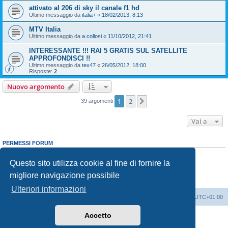
attivato al 206 di sky il canale f1 hd
Ultimo messaggio da
italia+
«
18/02/2013, 8:13
MTV Italia
Ultimo messaggio da
a.collosi
«
11/10/2012, 21:41
INTERESSANTE !!! RAI 5 GRATIS SUL SATELLITE
APPROFONDISCI !!
Ultimo messaggio da
tex47
«
26/05/2012, 18:00
Risposte:
2
Nuovo argomento
1
2
Prossimo
39 argomenti
Vai a
PERMESSI FORUM
Non puoi
aprire nuovi argomenti
Non puoi
rispondere negli argomenti
Questo sito utilizza cookie al fine di fornire la
Non puoi
modificare i tuoi messaggi
migliore navigazione possibile
Non puoi
cancellare i tuoi messaggi
Non puoi
inviare allegati
Ulteriori informazioni
Indice
Contattaci
Cancella cookie
Tutti gli orari sono
UTC+01:00
Accetto
Creato da
phpBB
® Forum Software © phpBB Limited
Traduzione Italiana
phpBB-Italia.it