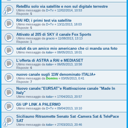
ReteBlu solo via satellite e non sul digitale terrestre
Ultimo messaggio da
D+Tv
«
12/02/2014, 10:53
Risposte:
5
RAI HD; i primi test via satellite
Ultimo messaggio da
D+Tv
«
13/11/2013, 18:03
Risposte:
5
Attivato al 205 di SKY il canale Fox Sports
Ultimo messaggio da
gracio
«
11/08/2013, 13:13
Risposte:
1
saluti da un amico mio americano che ci manda una foto
Ultimo messaggio da
italia+
«
08/05/2013, 18:01
L'offerta di ASTRA a RAI e MEDIASET
Ultimo messaggio da
italia+
«
06/05/2013, 10:58
Risposte:
6
nuovo canale sugli 11W denominato ITALIA+
Ultimo messaggio da
Domins
«
03/05/2013, 0:41
Risposte:
7
Nuovo canale:"EURSAT"e Riattivazione canale "Made In
Italy"
Ultimo messaggio da
italia+
«
17/04/2013, 20:57
Gli UP LINK A PALERMO
Ultimo messaggio da
D+Tv
«
09/04/2013, 10:10
Siciliauno Ritrasmette Senato Sat -Camera Sat & TelePace
SAT
Ultimo messaggio da
italia+
«
27/03/2013, 20:46