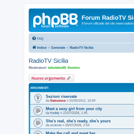
Forum RadioTV Sic
Il forum ufficiale del sito www.radiotvsi
FAQ
Indice
Generale
RadioTV Sicilia
RadioTV Sicilia
Moderatori:
televideo69
,
Domins
Nuovo argomento
ARGOMENTI
Sezioni riservate
da
francesco
»
01/05/2012, 10:09
Meet a sexy girl from your city
da
freddy
»
21/07/2026, 1:45
She's real, she's ready, she's yours
da
scriccio
»
05/07/2026, 2:53
Make the call and meet her