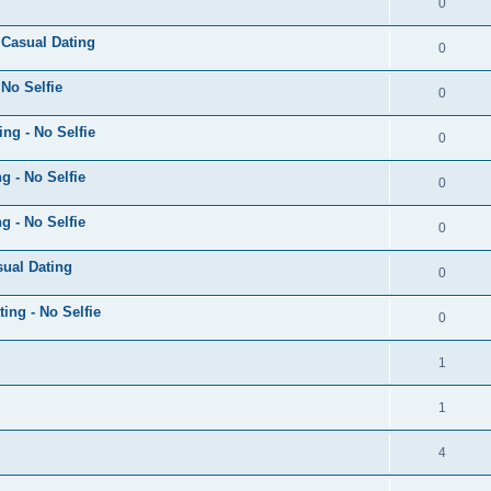
0
 Casual Dating
0
 No Selfie
0
ng - No Selfie
0
g - No Selfie
0
g - No Selfie
0
sual Dating
0
ng - No Selfie
0
1
1
4