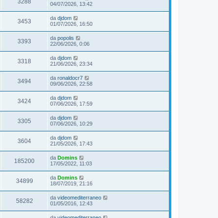
3288
04/07/2026, 13:42
da
djdom
3453
01/07/2026, 16:50
da
popolis
3393
22/06/2026, 0:06
da
djdom
3318
21/06/2026, 23:34
da
ronaldocr7
3494
09/06/2026, 22:58
da
djdom
3424
07/06/2026, 17:59
da
djdom
3305
07/06/2026, 10:29
da
djdom
3604
21/05/2026, 17:43
da
Domins
185200
17/05/2022, 11:03
da
Domins
34899
18/07/2019, 21:16
da
videomediterraneo
58282
01/05/2016, 12:43
da
videomediterraneo