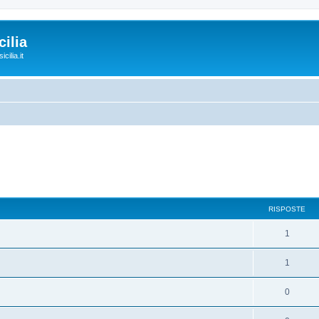
ilia
cilia.it
RISPOSTE
1
1
0