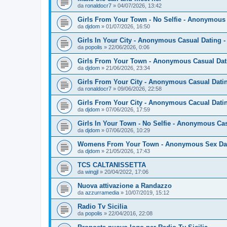
da
ronaldocr7
»
04/07/2026, 13:42
Girls From Your Town - No Selfie - Anonymous
da
djdom
»
01/07/2026, 16:50
Girls In Your City - Anonymous Casual Dating -
da
popolis
»
22/06/2026, 0:06
Girls From Your Town - Anonymous Casual Dati
da
djdom
»
21/06/2026, 23:34
Girls From Your City - Anonymous Casual Datin
da
ronaldocr7
»
09/06/2026, 22:58
Girls From Your City - Anonymous Cacual Datin
da
djdom
»
07/06/2026, 17:59
Girls In Your Town - No Selfie - Anonymous Ca
da
djdom
»
07/06/2026, 10:29
Womens From Your Town - Anonymous Sex Dati
da
djdom
»
21/05/2026, 17:43
TCS CALTANISSETTA
da
wingjl
»
20/04/2022, 17:06
Nuova attivazione a Randazzo
da
azzurramedia
»
10/07/2019, 15:12
Radio Tv Sicilia
da
popolis
»
22/04/2016, 22:08