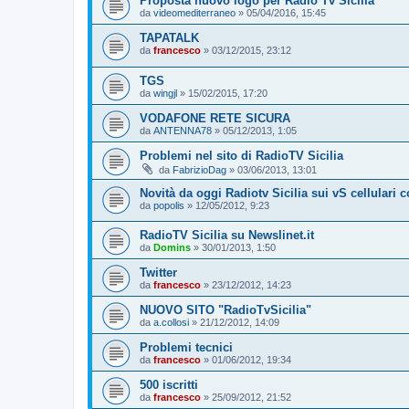
Proposta nuovo logo per Radio Tv Sicilia
da
videomediterraneo
»
05/04/2016, 15:45
TAPATALK
da
francesco
»
03/12/2015, 23:12
TGS
da
wingjl
»
15/02/2015, 17:20
VODAFONE RETE SICURA
da
ANTENNA78
»
05/12/2013, 1:05
Problemi nel sito di RadioTV Sicilia
da
FabrizioDag
»
03/06/2013, 13:01
Novità da oggi Radiotv Sicilia sui vS cellulari 
da
popolis
»
12/05/2012, 9:23
RadioTV Sicilia su Newslinet.it
da
Domins
»
30/01/2013, 1:50
Twitter
da
francesco
»
23/12/2012, 14:23
NUOVO SITO "RadioTvSicilia"
da
a.collosi
»
21/12/2012, 14:09
Problemi tecnici
da
francesco
»
01/06/2012, 19:34
500 iscritti
da
francesco
»
25/09/2012, 21:52