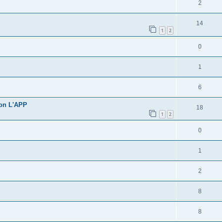
2
14
1
2
0
1
6
con L'APP
18
1
2
0
1
2
8
8