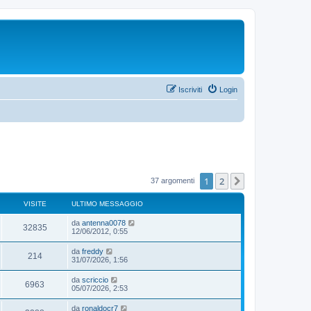
Iscriviti
Login
1
2
Prossimo
37 argomenti
VISITE
ULTIMO MESSAGGIO
da
antenna0078
32835
12/06/2012, 0:55
da
freddy
214
31/07/2026, 1:56
da
scriccio
6963
05/07/2026, 2:53
da
ronaldocr7