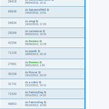
28418
09/04/2016, 16:11
da
SalvatorePA92
68638
24/02/2016, 13:51
da
wingjl
26834
15/02/2015, 17:20
da
carmelocat
29268
05/02/2015, 18:32
da
Domins
41556
09/06/2013, 12:29
da
popolis
71228
18/04/2013, 20:15
da
Domins
27661
30/01/2013, 1:50
da
Roscar
30158
23/12/2012, 20:23
da
a.collosi
31741
22/12/2012, 14:12
da
FabrizioDag
71520
20/11/2012, 14:16
da
FabrizioDag
48853
05/10/2012, 10:50