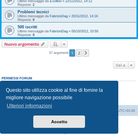
Ultimo messaggio da
a.collosi
«
22/12/2012, 14:12
Risposte:
2
Problemi tecnici
Ultimo messaggio da
FabrizioDag
«
20/11/2012, 14:16
Risposte:
8
500 iscritti
Ultimo messaggio da
FabrizioDag
«
05/10/2012, 10:50
Risposte:
8
Nuovo argomento
1
2
Prossimo
37 argomenti
Vai a
PERMESSI FORUM
Non puoi
aprire nuovi argomenti
Non puoi
rispondere negli argomenti
Questo sito utilizza cookie al fine di fornire la
Non puoi
modificare i tuoi messaggi
migliore navigazione possibile
Non puoi
cancellare i tuoi messaggi
Non puoi
inviare allegati
Ulteriori informazioni
Indice
Contattaci
Cancella cookie
Tutti gli orari sono
UTC+01:00
Accetto
Creato da
phpBB
® Forum Software © phpBB Limited
Traduzione Italiana
phpBB-Italia.it
Privacy
|
Condizioni