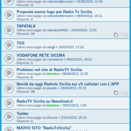
Ultimo messaggio da
videomediterraneo
«
01/05/2016, 12:43
Risposte:
4
Proposta nuovo logo per Radio Tv Sicilia
Ultimo messaggio da
videomediterraneo
«
09/04/2016, 16:11
Risposte:
2
TAPATALK
Ultimo messaggio da
SalvatorePA92
«
24/02/2016, 13:51
Risposte:
14
1
2
TGS
Ultimo messaggio da
wingjl
«
15/02/2015, 17:20
VODAFONE RETE SICURA
Ultimo messaggio da
carmelocat
«
05/02/2015, 18:32
Risposte:
1
Problemi nel sito di RadioTV Sicilia
Ultimo messaggio da
Domins
«
09/06/2013, 12:29
Risposte:
6
Novità da oggi Radiotv Sicilia sui vS cellulari con L'APP
Ultimo messaggio da
popolis
«
18/04/2013, 20:15
Risposte:
18
1
2
RadioTV Sicilia su Newslinet.it
Ultimo messaggio da
Domins
«
30/01/2013, 1:50
Twitter
Ultimo messaggio da
Roscar
«
23/12/2012, 20:23
Risposte:
1
NUOVO SITO "RadioTvSicilia"