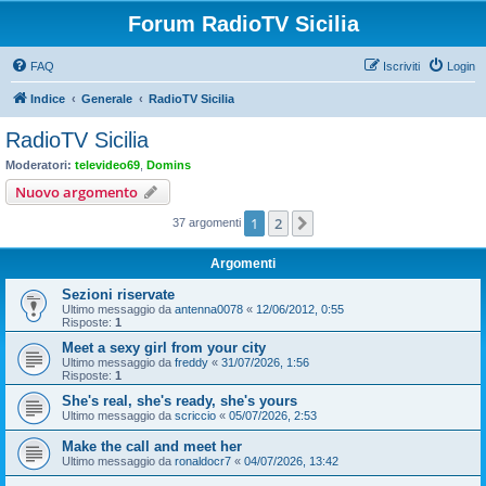
Forum RadioTV Sicilia
FAQ
Iscriviti
Login
Indice
Generale
RadioTV Sicilia
RadioTV Sicilia
Moderatori:
televideo69
,
Domins
Nuovo argomento
1
2
Prossimo
37 argomenti
Argomenti
Sezioni riservate
Ultimo messaggio da
antenna0078
«
12/06/2012, 0:55
Risposte:
1
Meet a sexy girl from your city
Ultimo messaggio da
freddy
«
31/07/2026, 1:56
Risposte:
1
She's real, she's ready, she's yours
Ultimo messaggio da
scriccio
«
05/07/2026, 2:53
Make the call and meet her
Ultimo messaggio da
ronaldocr7
«
04/07/2026, 13:42