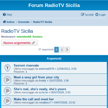
Forum RadioTV Sicilia
FAQ
Iscriviti
Login
Indice
Generale
RadioTV Sicilia
RadioTV Sicilia
Moderatori:
televideo69
,
Domins
Nuovo argomento
1
2
Prossimo
37 argomenti
Argomenti
Sezioni riservate
Ultimo messaggio da
antenna0078
«
12/06/2012, 0:55
Risposte:
1
Meet a sexy girl from your city
Ultimo messaggio da
freddy
«
31/07/2026, 1:56
Risposte:
1
She's real, she's ready, she's yours
Ultimo messaggio da
scriccio
«
05/07/2026, 2:53
Make the call and meet her
Ultimo messaggio da
ronaldocr7
«
04/07/2026, 13:42