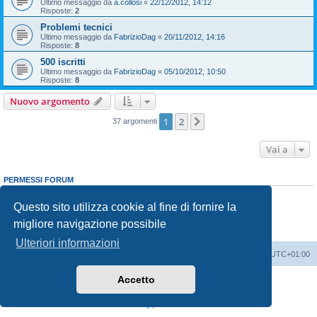
Ultimo messaggio da
a.collosi
«
22/12/2012, 14:12
Risposte:
2
Problemi tecnici
Ultimo messaggio da
FabrizioDag
«
20/11/2012, 14:16
Risposte:
8
500 iscritti
Ultimo messaggio da
FabrizioDag
«
05/10/2012, 10:50
Risposte:
8
Nuovo argomento
1
2
Prossimo
37 argomenti
Vai a
PERMESSI FORUM
Non puoi
aprire nuovi argomenti
Non puoi
rispondere negli argomenti
Questo sito utilizza cookie al fine di fornire la
Non puoi
modificare i tuoi messaggi
migliore navigazione possibile
Non puoi
cancellare i tuoi messaggi
Non puoi
inviare allegati
Ulteriori informazioni
Indice
Contattaci
Cancella cookie
Tutti gli orari sono
UTC+01:00
Accetto
Creato da
phpBB
® Forum Software © phpBB Limited
Traduzione Italiana
phpBB-Italia.it
Privacy
|
Condizioni