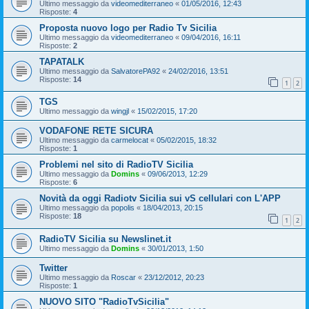
Ultimo messaggio da
videomediterraneo
«
01/05/2016, 12:43
Risposte:
4
Proposta nuovo logo per Radio Tv Sicilia
Ultimo messaggio da
videomediterraneo
«
09/04/2016, 16:11
Risposte:
2
TAPATALK
Ultimo messaggio da
SalvatorePA92
«
24/02/2016, 13:51
Risposte:
14
1
2
TGS
Ultimo messaggio da
wingjl
«
15/02/2015, 17:20
VODAFONE RETE SICURA
Ultimo messaggio da
carmelocat
«
05/02/2015, 18:32
Risposte:
1
Problemi nel sito di RadioTV Sicilia
Ultimo messaggio da
Domins
«
09/06/2013, 12:29
Risposte:
6
Novità da oggi Radiotv Sicilia sui vS cellulari con L'APP
Ultimo messaggio da
popolis
«
18/04/2013, 20:15
Risposte:
18
1
2
RadioTV Sicilia su Newslinet.it
Ultimo messaggio da
Domins
«
30/01/2013, 1:50
Twitter
Ultimo messaggio da
Roscar
«
23/12/2012, 20:23
Risposte:
1
NUOVO SITO "RadioTvSicilia"