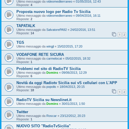
Ultimo messaggio da
videomediterraneo
«
01/05/2016, 12:43
Risposte:
4
Proposta nuovo logo per Radio Tv Sicilia
Ultimo messaggio da
videomediterraneo
«
09/04/2016, 16:11
Risposte:
2
TAPATALK
Ultimo messaggio da
SalvatorePA92
«
24/02/2016, 13:51
Risposte:
14
1
2
TGS
Ultimo messaggio da
wingjl
«
15/02/2015, 17:20
VODAFONE RETE SICURA
Ultimo messaggio da
carmelocat
«
05/02/2015, 18:32
Risposte:
1
Problemi nel sito di RadioTV Sicilia
Ultimo messaggio da
Domins
«
09/06/2013, 12:29
Risposte:
6
Novità da oggi Radiotv Sicilia sui vS cellulari con L'APP
Ultimo messaggio da
popolis
«
18/04/2013, 20:15
Risposte:
18
1
2
RadioTV Sicilia su Newslinet.it
Ultimo messaggio da
Domins
«
30/01/2013, 1:50
Twitter
Ultimo messaggio da
Roscar
«
23/12/2012, 20:23
Risposte:
1
NUOVO SITO "RadioTvSicilia"