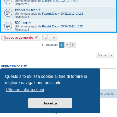
Ultimo messaggio da
a.collosi
«
22/12/2012, 14:12
Risposte:
2
Problemi tecnici
Ultimo messaggio da
FabrizioDag
«
20/11/2012, 14:16
Risposte:
8
500 iscritti
Ultimo messaggio da
FabrizioDag
«
05/10/2012, 10:50
Risposte:
8
Nuovo argomento
1
2
Prossimo
37 argomenti
Vai a
PERMESSI FORUM
Non puoi
aprire nuovi argomenti
Non puoi
rispondere negli argomenti
Questo sito utilizza cookie al fine di fornire la
Non puoi
modificare i tuoi messaggi
migliore navigazione possibile
Non puoi
cancellare i tuoi messaggi
Non puoi
inviare allegati
Ulteriori informazioni
Indice
Contattaci
Cancella cookie
Tutti gli orari sono
UTC+01:00
Accetto
Creato da
phpBB
® Forum Software © phpBB Limited
Traduzione Italiana
phpBB-Italia.it
Privacy
|
Condizioni