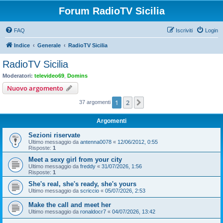
Forum RadioTV Sicilia
FAQ
Iscriviti
Login
Indice
Generale
RadioTV Sicilia
RadioTV Sicilia
Moderatori:
televideo69
,
Domins
Nuovo argomento
1
2
Prossimo
37 argomenti
Argomenti
Sezioni riservate
Ultimo messaggio da
antenna0078
«
12/06/2012, 0:55
Risposte:
1
Meet a sexy girl from your city
Ultimo messaggio da
freddy
«
31/07/2026, 1:56
Risposte:
1
She's real, she's ready, she's yours
Ultimo messaggio da
scriccio
«
05/07/2026, 2:53
Make the call and meet her
Ultimo messaggio da
ronaldocr7
«
04/07/2026, 13:42