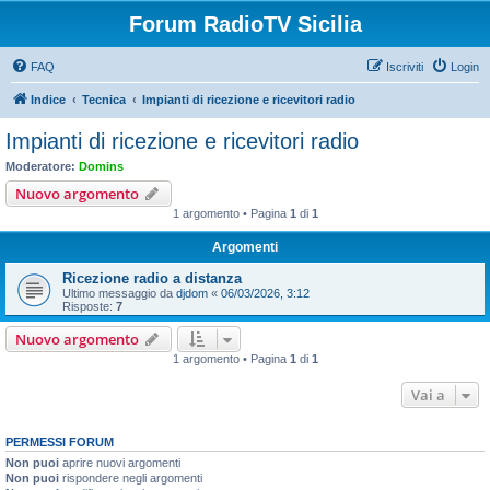
Forum RadioTV Sicilia
FAQ
Iscriviti
Login
Indice
Tecnica
Impianti di ricezione e ricevitori radio
Impianti di ricezione e ricevitori radio
Moderatore:
Domins
Nuovo argomento
1 argomento • Pagina
1
di
1
Argomenti
Ricezione radio a distanza
Ultimo messaggio da
djdom
«
06/03/2026, 3:12
Risposte:
7
Nuovo argomento
1 argomento • Pagina
1
di
1
Vai a
PERMESSI FORUM
Non puoi
aprire nuovi argomenti
Non puoi
rispondere negli argomenti