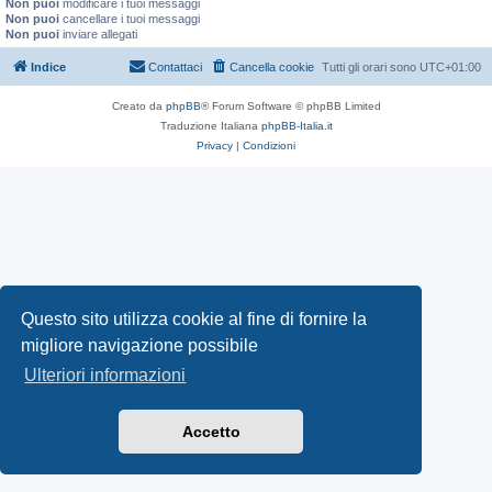
Non puoi
modificare i tuoi messaggi
Non puoi
cancellare i tuoi messaggi
Non puoi
inviare allegati
Indice
Contattaci
Cancella cookie
Tutti gli orari sono
UTC+01:00
Creato da
phpBB
® Forum Software © phpBB Limited
Traduzione Italiana
phpBB-Italia.it
Privacy
|
Condizioni
Questo sito utilizza cookie al fine di fornire la
migliore navigazione possibile
Ulteriori informazioni
Accetto