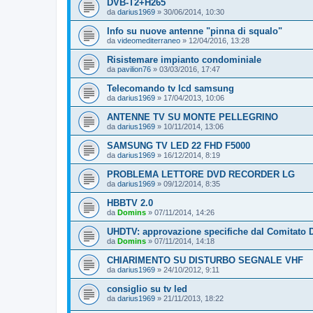
DVB-T2+H265
da
darius1969
»
30/06/2014, 10:30
Info su nuove antenne "pinna di squalo"
da
videomediterraneo
»
12/04/2016, 13:28
Risistemare impianto condominiale
da
pavilion76
»
03/03/2016, 17:47
Telecomando tv lcd samsung
da
darius1969
»
17/04/2013, 10:06
ANTENNE TV SU MONTE PELLEGRINO
da
darius1969
»
10/11/2014, 13:06
SAMSUNG TV LED 22 FHD F5000
da
darius1969
»
16/12/2014, 8:19
PROBLEMA LETTORE DVD RECORDER LG
da
darius1969
»
09/12/2014, 8:35
HBBTV 2.0
da
Domins
»
07/11/2014, 14:26
UHDTV: approvazione specifiche dal Comitato
da
Domins
»
07/11/2014, 14:18
CHIARIMENTO SU DISTURBO SEGNALE VHF
da
darius1969
»
24/10/2012, 9:11
consiglio su tv led
da
darius1969
»
21/11/2013, 18:22