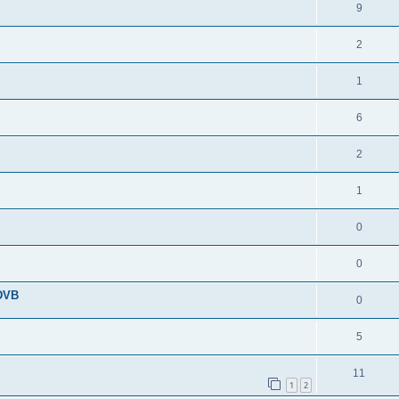
9
2
1
6
2
1
0
0
 DVB
0
5
11
1
2