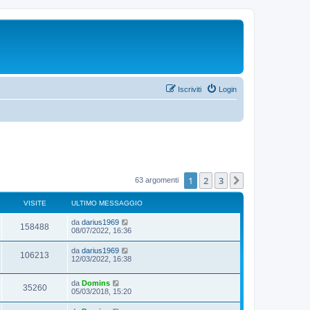
Iscriviti
Login
1
2
3
Prossimo
63 argomenti
VISITE
ULTIMO MESSAGGIO
da
darius1969
158488
08/07/2022, 16:36
da
darius1969
106213
12/03/2022, 16:38
da
Domins
35260
05/03/2018, 15:20