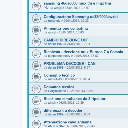
samsung 46ue6000 mux tfn e mux trm
da
wingjl
»
15/04/2014, 14:57
Configurazione Samsung ue32f4000awxbt
da
robertolc
»
09/04/2014, 19:31
Alimentazione centralina
da
wingjl
»
13/04/2014, 10:43
CAMBIO DIREZIONE UHF
da
darius1969
»
21/08/2013, 7:03
Richiesta - ricezione mux Europa 7 a Catania
da
peppechennedy
»
29/08/2013, 18:07
PROBLEMA DECODER I-CAN
da
darius1969
»
25/06/2012, 9:37
Consiglio tecnico
da
raffaeled3
»
03/08/2013, 16:04
Domanda tecnica
da
lucignoloct88
»
22/07/2013, 8:28
Ricezione simultanea da 2 ripetitori
da
wingjl
»
03/06/2013, 10:39
differenza tra decoder
da
darius1969
»
28/05/2013, 6:53
Attenuazione cavo antenna
da
ANTENNA78
»
02/04/2013, 22:48