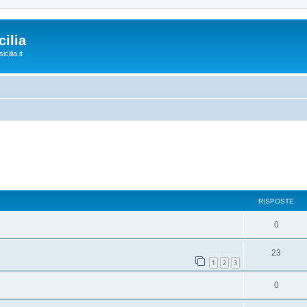
ilia
cilia.it
RISPOSTE
0
23
1
2
3
0