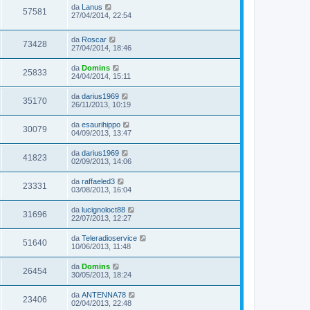
da
Lanus
57581
27/04/2014, 22:54
da
Roscar
73428
27/04/2014, 18:46
da
Domins
25833
24/04/2014, 15:11
da
darius1969
35170
26/11/2013, 10:19
da
esaurihippo
30079
04/09/2013, 13:47
da
darius1969
41823
02/09/2013, 14:06
da
raffaeled3
23331
03/08/2013, 16:04
da
lucignoloct88
31696
22/07/2013, 12:27
da
Teleradioservice
51640
10/06/2013, 11:48
da
Domins
26454
30/05/2013, 18:24
da
ANTENNA78
23406
02/04/2013, 22:48