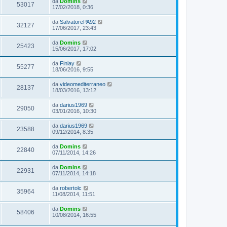
da
Domins
53017
17/02/2018, 0:36
da
SalvatorePA92
32127
17/06/2017, 23:43
da
Domins
25423
15/06/2017, 17:02
da
Finlay
55277
18/06/2016, 9:55
da
videomediterraneo
28137
18/03/2016, 13:12
da
darius1969
29050
03/01/2016, 10:30
da
darius1969
23588
09/12/2014, 8:35
da
Domins
22840
07/11/2014, 14:26
da
Domins
22931
07/11/2014, 14:18
da
robertolc
35964
11/08/2014, 11:51
da
Domins
58406
10/08/2014, 16:55