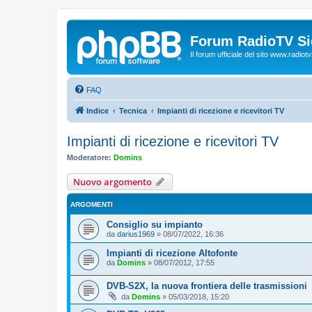
Forum RadioTV Sic
Il forum ufficiale del sito www.radiotvsi
FAQ
Indice
Tecnica
Impianti di ricezione e ricevitori TV
Impianti di ricezione e ricevitori TV
Moderatore:
Domins
Nuovo argomento
ARGOMENTI
Consiglio su impianto
da
darius1969
»
08/07/2022, 16:36
Impianti di ricezione Altofonte
da
Domins
»
08/07/2012, 17:55
DVB-S2X, la nuova frontiera delle trasmissioni
da
Domins
»
05/03/2018, 15:20