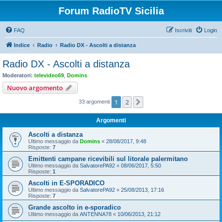
Forum RadioTV Sicilia
FAQ
Iscriviti
Login
Indice
Radio
Radio DX - Ascolti a distanza
Radio DX - Ascolti a distanza
Moderatori:
televideo69
,
Domins
Nuovo argomento
1
2
Prossimo
33 argomenti
Argomenti
Ascolti a distanza
Ultimo messaggio da
Domins
«
28/08/2017, 9:48
Risposte:
7
Emittenti campane ricevibili sul litorale palermitano
Ultimo messaggio da
SalvatorePA92
«
08/06/2017, 5:50
Risposte:
1
Ascolti in E-SPORADICO
Ultimo messaggio da
SalvatorePA92
«
25/08/2013, 17:16
Risposte:
7
Grande ascolto in e-sporadico
Ultimo messaggio da
ANTENNA78
«
10/06/2013, 21:12