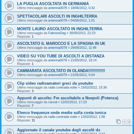
LA PUGLIA ASCOLTATA IN GERMANIA
Ultimo messaggio da
antenna0078
«
18/06/2012, 0:32
SPETTACOLARI ASCOLTI IN INGHILTERRA
Ultimo messaggio da
antenna0078
«
04/06/2012, 1:01
MONTE LAURO ASCOLTATO IN INGHILTERRA
Ultimo messaggio da
FabrizioDag
«
30/05/2012, 22:23
Risposte:
1
ASCOLTATO IL MAROCCO E LA SPAGNA IN UK
Ultimo messaggio da
antenna0078
«
29/05/2012, 11:48
VIDEO SU YOU TUBE DI ASCOLTI A DISTANZA
Ultimo messaggio da
antenna0078
«
21/05/2012, 19:14
Risposte:
1
CAMMARATA ASCOLTATO IN OLANDA!!!!!!!!!!!!!!
Ultimo messaggio da
antenna0078
«
21/05/2012, 0:04
Clip video radioamatori greci da youtube
Ultimo messaggio da
radio contrada notte
«
15/02/2012, 15:36
Risposte:
3
Appunti di ascolto: Fm ascoltabile a Noepoli (Potenza)
Ultimo messaggio da
carval
«
12/02/2012, 17:23
Risposte:
7
Elenco frequenze onde medie sulla costa ionica
Ultimo messaggio da
radio contrada notte
«
12/02/2012, 1:08
Risposte:
11
1
2
Aggiornato il canale youtube degli ascolti dx