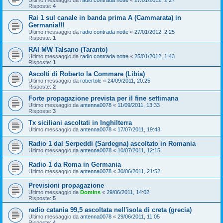
Ultimo messaggio da
radio contrada notte
«
27/01/2012, 2:27
Risposte:
4
Rai 1 sul canale in banda prima A (Cammarata) in
Germania!!!
Ultimo messaggio da
radio contrada notte
«
27/01/2012, 2:25
Risposte:
1
RAI MW Talsano (Taranto)
Ultimo messaggio da
radio contrada notte
«
25/01/2012, 1:43
Risposte:
1
Ascolti di Roberto la Commare (Libia)
Ultimo messaggio da
robertolc
«
24/09/2011, 20:25
Risposte:
2
Forte propagazione prevista per il fine settimana
Ultimo messaggio da
antenna0078
«
11/09/2011, 13:33
Risposte:
3
Tx siciliani ascoltati in Inghilterra
Ultimo messaggio da
antenna0078
«
17/07/2011, 19:43
Radio 1 dal Serpeddi (Sardegna) ascoltato in Romania
Ultimo messaggio da
antenna0078
«
10/07/2011, 12:15
Radio 1 da Roma in Germania
Ultimo messaggio da
antenna0078
«
30/06/2011, 21:52
Previsioni propagazione
Ultimo messaggio da
Domins
«
29/06/2011, 14:02
Risposte:
5
radio catania 99,5 ascoltata nell'isola di creta (grecia)
Ultimo messaggio da
antenna0078
«
29/06/2011, 11:05
Risposte:
4