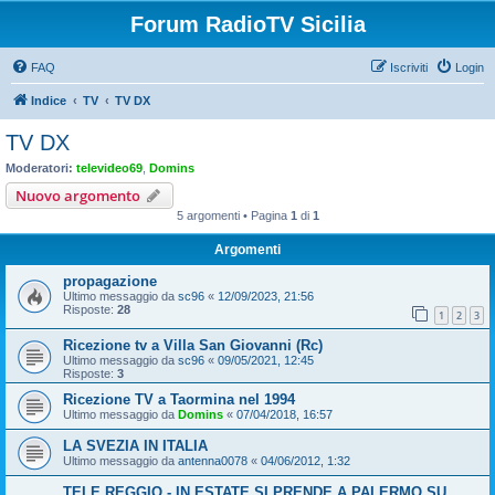
Forum RadioTV Sicilia
FAQ
Iscriviti
Login
Indice
TV
TV DX
TV DX
Moderatori:
televideo69
,
Domins
Nuovo argomento
5 argomenti • Pagina
1
di
1
Argomenti
propagazione
Ultimo messaggio da
sc96
«
12/09/2023, 21:56
Risposte:
28
1
2
3
Ricezione tv a Villa San Giovanni (Rc)
Ultimo messaggio da
sc96
«
09/05/2021, 12:45
Risposte:
3
Ricezione TV a Taormina nel 1994
Ultimo messaggio da
Domins
«
07/04/2018, 16:57
LA SVEZIA IN ITALIA
Ultimo messaggio da
antenna0078
«
04/06/2012, 1:32
TELE REGGIO - IN ESTATE SI PRENDE A PALERMO SU