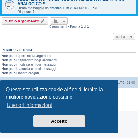
ANALOGICO !!!
Ultimo messaggio da
antenna0078
«
04/06/2012, 1:31
Risposte:
1
Nuovo argomento
5 argomenti • Pagina
1
di
1
Vai a
PERMESSI FORUM
Non puoi
aprire nuovi argomenti
Non puoi
rispondere negli argomenti
Non puoi
modificare i tuoi messaggi
Non puoi
cancellare i tuoi messaggi
Non puoi
inviare allegati
Indice
Contattaci
Cancella cookie
Tutti gli orari sono
UTC+01:00
Questo sito utilizza cookie al fine di fornire la
Creato da
phpBB
® Forum Software © phpBB Limited
migliore navigazione possibile
Traduzione Italiana
phpBB-Italia.it
Ulteriori informazioni
Privacy
|
Condizioni
Accetto