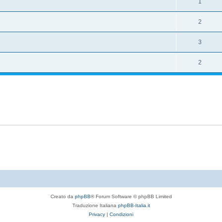
1
2
3
2
Creato da
phpBB
® Forum Software © phpBB Limited
Traduzione Italiana
phpBB-Italia.it
Privacy
|
Condizioni