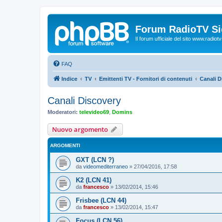
Forum RadioTV Sic
Il forum ufficiale del sito www.radiotvsi
FAQ
Indice
TV
Emittenti TV - Fornitori di contenuti
Canali D
Canali Discovery
Moderatori:
televideo69
,
Domins
Nuovo argomento
ARGOMENTI
GXT (LCN ?)
da
videomediterraneo
»
27/04/2016, 17:58
K2 (LCN 41)
da
francesco
»
13/02/2014, 15:46
Frisbee (LCN 44)
da
francesco
»
13/02/2014, 15:47
Focus (LCN 56)