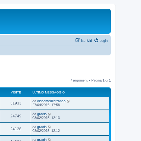
Iscriviti
Login
7 argomenti • Pagina
1
di
1
VISITE
ULTIMO MESSAGGIO
da
videomediterraneo
31933
27/04/2016, 17:58
da
gracio
24749
08/02/2015, 12:13
da
gracio
24128
08/02/2015, 12:12
da
gracio