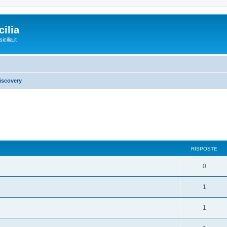
ilia
cilia.it
iscovery
RISPOSTE
0
1
1