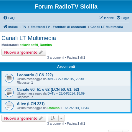
Forum RadioTV Sicilia
FAQ
Iscriviti
Login
Indice
TV
Emittenti TV - Fornitori di contenuti
Canali LT Multimedia
Canali LT Multimedia
Moderatori:
televideo69
,
Domins
Nuovo argomento
3 argomenti • Pagina
1
di
1
Argomenti
Leonardo (LCN 222)
Ultimo messaggio da
sc96
«
27/08/2015, 22:30
Risposte:
1
Canale 60, 61 e 62 (LCN 60, 61, 62)
Ultimo messaggio da
D+Tv
«
22/04/2014, 18:09
Risposte:
7
Alice (LCN 221)
Ultimo messaggio da
Domins
«
16/02/2014, 14:33
Nuovo argomento
3 argomenti • Pagina
1
di
1