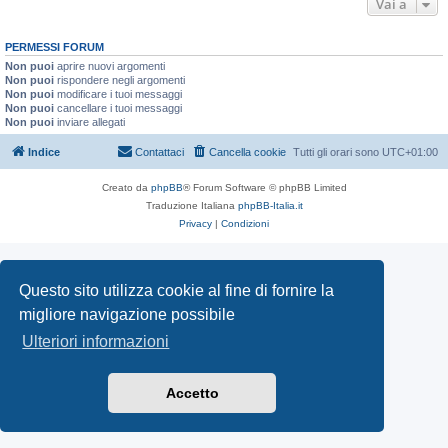
Vai a
PERMESSI FORUM
Non puoi
aprire nuovi argomenti
Non puoi
rispondere negli argomenti
Non puoi
modificare i tuoi messaggi
Non puoi
cancellare i tuoi messaggi
Non puoi
inviare allegati
Indice
Contattaci
Cancella cookie
Tutti gli orari sono
UTC+01:00
Creato da
phpBB
® Forum Software © phpBB Limited
Traduzione Italiana
phpBB-Italia.it
Privacy
|
Condizioni
Questo sito utilizza cookie al fine di fornire la
migliore navigazione possibile
Ulteriori informazioni
Accetto