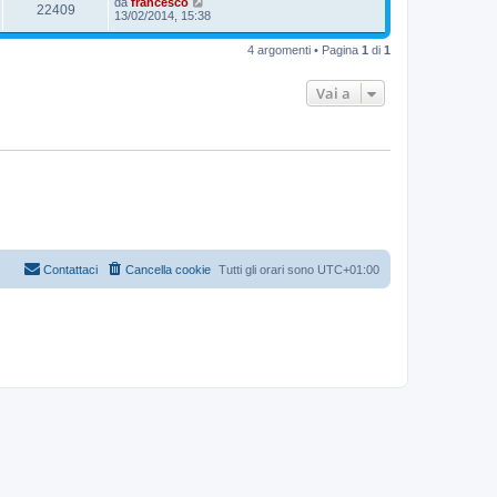
da
francesco
22409
13/02/2014, 15:38
4 argomenti • Pagina
1
di
1
Vai a
Contattaci
Cancella cookie
Tutti gli orari sono
UTC+01:00