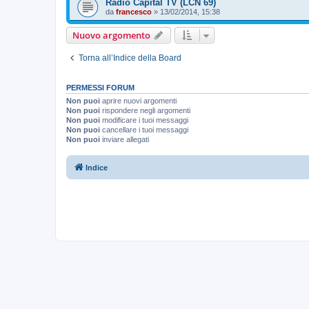
Radio Capital TV (LCN 69)
da
francesco
»
13/02/2014, 15:38
Nuovo argomento
Torna all’Indice della Board
PERMESSI FORUM
Non puoi
aprire nuovi argomenti
Non puoi
rispondere negli argomenti
Non puoi
modificare i tuoi messaggi
Non puoi
cancellare i tuoi messaggi
Non puoi
inviare allegati
Indice