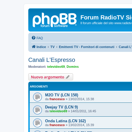
Forum RadioTV Sic
Il forum ufficiale del sito www.radiotvsi
FAQ
Indice
TV
Emittenti TV - Fornitori di contenuti
Canali L
Canali L'Espresso
Moderatori:
televideo69
,
Domins
Nuovo argomento
ARGOMENTI
M2O TV (LCN 158)
da
francesco
»
13/02/2014, 15:38
Deejay TV (LCN 9)
da
televideo69
»
14/01/2011, 16:45
Onda Latina (LCN 162)
da
francesco
»
13/02/2014, 15:39