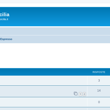
ilia
cilia.it
'Espresso
RISPOSTE
3
14
1
2
0