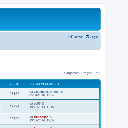
Iscriviti
Login
4 argomenti • Pagina
1
di
1
VISITE
ULTIMO MESSAGGIO
da
videomediterraneo
43156
05/04/2016, 15:57
da
sc96
70362
19/12/2014, 11:10
da
francesco
22790
13/02/2014, 15:39