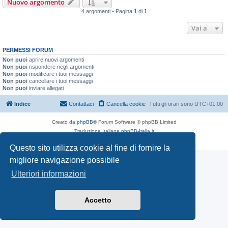
Nuovo argomento
4 argomenti • Pagina
1
di
1
Vai a
PERMESSI FORUM
Non puoi
aprire nuovi argomenti
Non puoi
rispondere negli argomenti
Non puoi
modificare i tuoi messaggi
Non puoi
cancellare i tuoi messaggi
Non puoi
inviare allegati
Indice
Contattaci
Cancella cookie
Tutti gli orari sono
UTC+01:00
Creato da
phpBB
® Forum Software © phpBB Limited
Traduzione Italiana
phpBB-Italia.it
Privacy
|
Condizioni
Questo sito utilizza cookie al fine di fornire la
migliore navigazione possibile
Ulteriori informazioni
Accetto