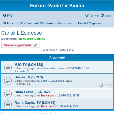
Forum RadioTV Sicilia
FAQ
Iscriviti
Login
Indice
TV
Emittenti TV - Fornitori di contenuti
Canali L'Espresso
Canali L'Espresso
Moderatori:
televideo69
,
Domins
Nuovo argomento
4 argomenti • Pagina
1
di
1
Argomenti
M2O TV (LCN 158)
Ultimo messaggio da
videomediterraneo
«
05/04/2016, 15:57
Risposte:
3
Deejay TV (LCN 9)
Ultimo messaggio da
sc96
«
19/12/2014, 11:10
Risposte:
14
1
2
Onda Latina (LCN 162)
Ultimo messaggio da
francesco
«
13/02/2014, 15:39
Radio Capital TV (LCN 69)
Ultimo messaggio da
francesco
«
13/02/2014, 15:38