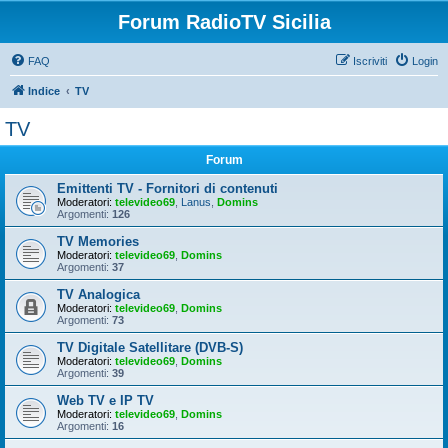
Forum RadioTV Sicilia
FAQ
Iscriviti
Login
Indice
TV
TV
Forum
Emittenti TV - Fornitori di contenuti
Moderatori:
televideo69
,
Lanus
,
Domins
Argomenti:
126
TV Memories
Moderatori:
televideo69
,
Domins
Argomenti:
37
TV Analogica
Moderatori:
televideo69
,
Domins
Argomenti:
73
TV Digitale Satellitare (DVB-S)
Moderatori:
televideo69
,
Domins
Argomenti:
39
Web TV e IP TV
Moderatori:
televideo69
,
Domins
Argomenti:
16