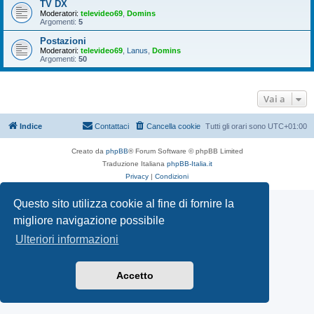
TV DX
Moderatori:
televideo69
,
Domins
Argomenti:
5
Postazioni
Moderatori:
televideo69
,
Lanus
,
Domins
Argomenti:
50
Vai a
Indice
Contattaci
Cancella cookie
Tutti gli orari sono
UTC+01:00
Creato da
phpBB
® Forum Software © phpBB Limited
Traduzione Italiana
phpBB-Italia.it
Privacy
|
Condizioni
Questo sito utilizza cookie al fine di fornire la
migliore navigazione possibile
Ulteriori informazioni
Accetto