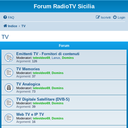
Forum RadioTV Sicilia
FAQ
Iscriviti
Login
Indice
TV
TV
Forum
Emittenti TV - Fornitori di contenuti
Moderatori:
televideo69
,
Lanus
,
Domins
Argomenti:
126
TV Memories
Moderatori:
televideo69
,
Domins
Argomenti:
37
TV Analogica
Moderatori:
televideo69
,
Domins
Argomenti:
73
TV Digitale Satellitare (DVB-S)
Moderatori:
televideo69
,
Domins
Argomenti:
39
Web TV e IP TV
Moderatori:
televideo69
,
Domins
Argomenti:
16