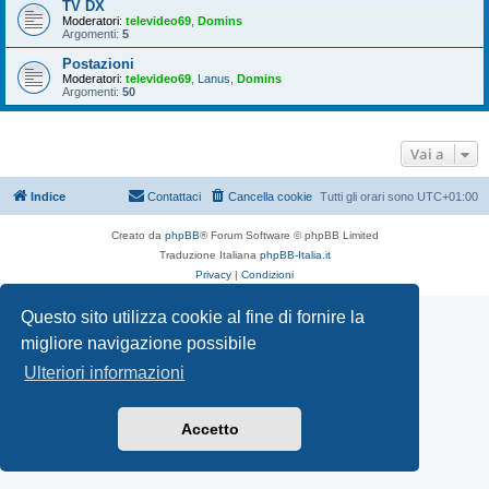
TV DX
Moderatori:
televideo69
,
Domins
Argomenti:
5
Postazioni
Moderatori:
televideo69
,
Lanus
,
Domins
Argomenti:
50
Vai a
Indice
Contattaci
Cancella cookie
Tutti gli orari sono
UTC+01:00
Creato da
phpBB
® Forum Software © phpBB Limited
Traduzione Italiana
phpBB-Italia.it
Privacy
|
Condizioni
Questo sito utilizza cookie al fine di fornire la
migliore navigazione possibile
Ulteriori informazioni
Accetto