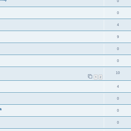
0
0
4
9
0
0
10
1
2
4
0
a
0
0