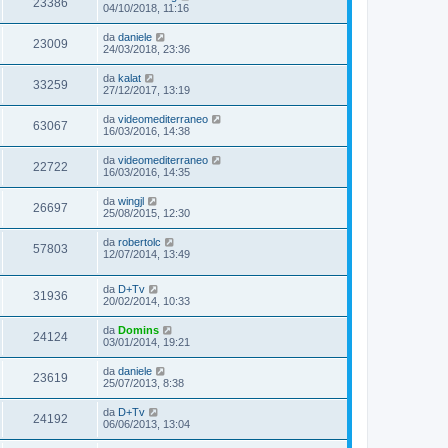
23386
04/10/2018, 11:16
da
daniele
23009
24/03/2018, 23:36
da
kalat
33259
27/12/2017, 13:19
da
videomediterraneo
63067
16/03/2016, 14:38
da
videomediterraneo
22722
16/03/2016, 14:35
da
wingjl
26697
25/08/2015, 12:30
da
robertolc
57803
12/07/2014, 13:49
da
D+Tv
31936
20/02/2014, 10:33
da
Domins
24124
03/01/2014, 19:21
da
daniele
23619
25/07/2013, 8:38
da
D+Tv
24192
06/06/2013, 13:04