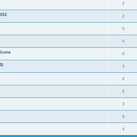
2
2012
2
0
0
alcone
0
0)
3
0
5
3
8
4