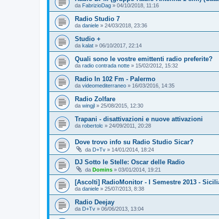
da
FabrizioDag
»
04/10/2018, 11:16
Radio Studio 7
da
daniele
»
24/03/2018, 23:36
Studio +
da
kalat
»
06/10/2017, 22:14
Quali sono le vostre emittenti radio preferite?
da
radio contrada notte
»
15/02/2012, 15:32
Radio In 102 Fm - Palermo
da
videomediterraneo
»
16/03/2016, 14:35
Radio Zolfare
da
wingjl
»
25/08/2015, 12:30
Trapani - disattivazioni e nuove attivazioni
da
robertolc
»
24/09/2011, 20:28
Dove trovo info su Radio Studio Sicar?
da
D+Tv
»
14/01/2014, 18:24
DJ Sotto le Stelle: Oscar delle Radio
da
Domins
»
03/01/2014, 19:21
[Ascolti] RadioMonitor - I Semestre 2013 - Sicili
da
daniele
»
25/07/2013, 8:38
Radio Deejay
da
D+Tv
»
06/06/2013, 13:04