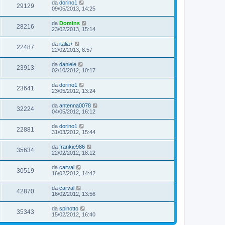
da
dorino1
29129
09/05/2013, 14:25
da
Domins
28216
23/02/2013, 15:14
da
italia+
22487
22/02/2013, 8:57
da
daniele
23913
02/10/2012, 10:17
da
dorino1
23641
23/05/2012, 13:24
da
antenna0078
32224
04/05/2012, 16:12
da
dorino1
22881
31/03/2012, 15:44
da
frankie986
35634
22/02/2012, 18:12
da
carval
30519
16/02/2012, 14:42
da
carval
42870
16/02/2012, 13:56
da
spinotto
35343
15/02/2012, 16:40