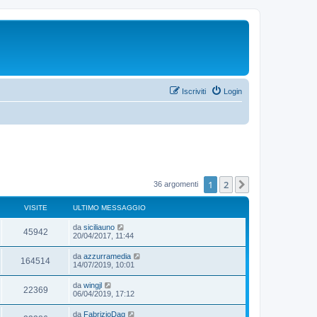
Iscriviti
Login
1
2
Prossimo
36 argomenti
VISITE
ULTIMO MESSAGGIO
da
siciliauno
45942
20/04/2017, 11:44
da
azzurramedia
164514
14/07/2019, 10:01
da
wingjl
22369
06/04/2019, 17:12
da
FabrizioDag