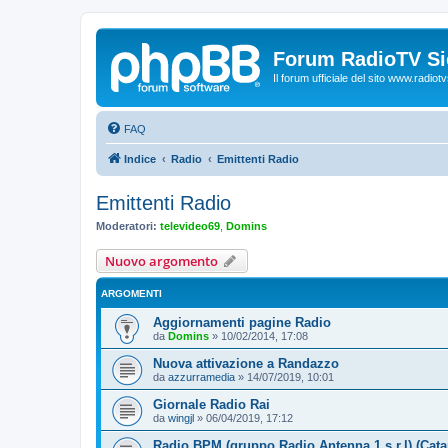
Forum RadioTV Sic
Il forum ufficiale del sito www.radiotvsi
FAQ
Indice
Radio
Emittenti Radio
Emittenti Radio
Moderatori:
televideo69
,
Domins
Nuovo argomento
ARGOMENTI
Aggiornamenti pagine Radio
da
Domins
»
10/02/2014, 17:08
Nuova attivazione a Randazzo
da
azzurramedia
»
14/07/2019, 10:01
Giornale Radio Rai
da
wingjl
»
06/04/2019, 17:12
Radio BPM (gruppo Radio Antenna 1 s.r.l) (Cata