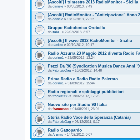
[Ascolti] I trimestre 2013 RadioMonitor - Sicilia
da
daniele
»
03/05/2013, 7:49
[Ascolti] RadioMonitor - "Anticipazione" Anno 
da
daniele
»
18/02/2013, 22:22
Gruppo Radiofonico Orobello
da
italia+
»
22/02/2013, 8:57
[Ascolti] II wave 2012 RadioMonitor - Sicilia
da
daniele
»
02/10/2012, 10:17
Radio Azzurra 23 Maggio 2012 diventa Radio F
da
dorino1
»
23/05/2012, 13:24
Pezzi Da '90 (Syndication Musica Dance Anni '9
da
FabrizioDag
»
16/02/2012, 14:48
Prima Radio e Radio Radio Palermo
da
dorino1
»
31/03/2012, 15:44
Radio regionali e splittaggi pubblicitari
da
frankie986
»
19/02/2012, 17:26
Nuovo sito per Studio 90 Italia
da
francesco
»
01/08/2011, 23:04
Storia Radio Voce della Speranza (Catania)
da
FabrizioDag
»
06/12/2011, 0:17
Radio Gattopardo
da
Aramis
»
14/02/2012, 0:07