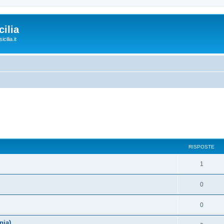
ilia
cilia.it
RISPOSTE
1
0
0
nia)