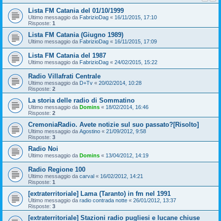
Lista FM Catania del 01/10/1999
Ultimo messaggio da
FabrizioDag
«
16/11/2015, 17:10
Risposte:
1
Lista FM Catania (Giugno 1989)
Ultimo messaggio da
FabrizioDag
«
16/11/2015, 17:09
Lista FM Catania del 1987
Ultimo messaggio da
FabrizioDag
«
24/02/2015, 15:22
Radio Villafrati Centrale
Ultimo messaggio da
D+Tv
«
20/02/2014, 10:28
Risposte:
2
La storia delle radio di Sommatino
Ultimo messaggio da
Domins
«
18/02/2014, 16:46
Risposte:
2
CremoniaRadio. Avete notizie sul suo passato?[Risolto]
Ultimo messaggio da
Agostino
«
21/09/2012, 9:58
Risposte:
3
Radio Noi
Ultimo messaggio da
Domins
«
13/04/2012, 14:19
Radio Regione 100
Ultimo messaggio da
carval
«
16/02/2012, 14:21
Risposte:
1
[extraterritoriale] Lama (Taranto) in fm nel 1991
Ultimo messaggio da
radio contrada notte
«
26/01/2012, 13:37
Risposte:
3
[extraterritoriale] Stazioni radio pugliesi e lucane chiuse