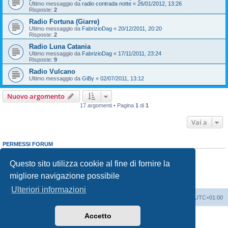
Ultimo messaggio da
radio contrada notte
«
26/01/2012, 13:26
Risposte:
2
Radio Fortuna (Giarre)
Ultimo messaggio da
FabrizioDag
«
20/12/2011, 20:20
Risposte:
2
Radio Luna Catania
Ultimo messaggio da
FabrizioDag
«
17/11/2011, 23:24
Risposte:
9
Radio Vulcano
Ultimo messaggio da
GiBy
«
02/07/2011, 13:12
Nuovo argomento
17 argomenti • Pagina
1
di
1
Vai a
PERMESSI FORUM
Non puoi
aprire nuovi argomenti
Non puoi
rispondere negli argomenti
Questo sito utilizza cookie al fine di fornire la
Non puoi
modificare i tuoi messaggi
migliore navigazione possibile
Non puoi
cancellare i tuoi messaggi
Non puoi
inviare allegati
Ulteriori informazioni
Indice
Contattaci
Cancella cookie
Tutti gli orari sono
UTC+01:00
Accetto
Creato da
phpBB
® Forum Software © phpBB Limited
Traduzione Italiana
phpBB-Italia.it