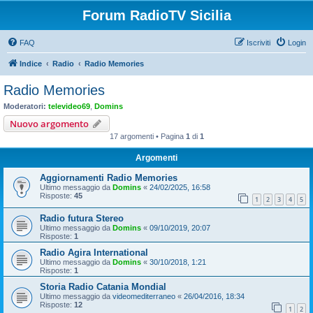
Forum RadioTV Sicilia
FAQ
Iscriviti
Login
Indice
Radio
Radio Memories
Radio Memories
Moderatori:
televideo69
,
Domins
Nuovo argomento
17 argomenti • Pagina
1
di
1
Argomenti
Aggiornamenti Radio Memories
Ultimo messaggio da
Domins
«
24/02/2025, 16:58
Risposte:
45
1
2
3
4
5
Radio futura Stereo
Ultimo messaggio da
Domins
«
09/10/2019, 20:07
Risposte:
1
Radio Agira International
Ultimo messaggio da
Domins
«
30/10/2018, 1:21
Risposte:
1
Storia Radio Catania Mondial
Ultimo messaggio da
videomediterraneo
«
26/04/2016, 18:34
Risposte:
12
1
2