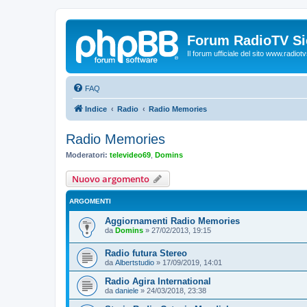
Forum RadioTV Sic
Il forum ufficiale del sito www.radiotvsi
FAQ
Indice
Radio
Radio Memories
Radio Memories
Moderatori:
televideo69
,
Domins
Nuovo argomento
ARGOMENTI
Aggiornamenti Radio Memories
da
Domins
»
27/02/2013, 19:15
Radio futura Stereo
da
Albertstudio
»
17/09/2019, 14:01
Radio Agira International
da
daniele
»
24/03/2018, 23:38