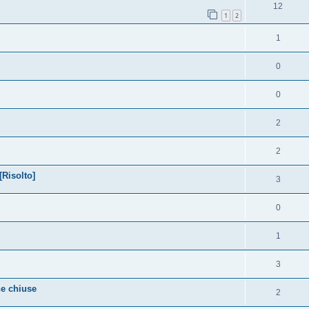
12
1
2
1
0
0
2
2
Risolto]
3
0
1
3
ne chiuse
2