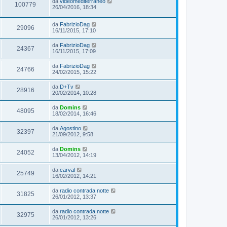
da
videomediterraneo
100779
26/04/2016, 18:34
da
FabrizioDag
29096
16/11/2015, 17:10
da
FabrizioDag
24367
16/11/2015, 17:09
da
FabrizioDag
24766
24/02/2015, 15:22
da
D+Tv
28916
20/02/2014, 10:28
da
Domins
48095
18/02/2014, 16:46
da
Agostino
32397
21/09/2012, 9:58
da
Domins
24052
13/04/2012, 14:19
da
carval
25749
16/02/2012, 14:21
da
radio contrada notte
31825
26/01/2012, 13:37
da
radio contrada notte
32975
26/01/2012, 13:26