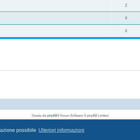
2
9
0
Creato da
phpBB
® Forum Software © phpBB Limited
Traduzione Italiana
phpBB-Italia.it
Privacy
|
Condizioni
igazione possibile
Ulteriori informazioni