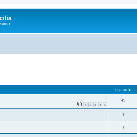
ilia
cilia.it
RISPOSTE
45
1
2
3
4
5
1
1