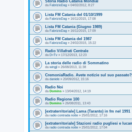
Storia Radio Catania Mondial
da
FabrizioDag
»
04/02/2012, 8:27
Lista FM Catania del 01/10/1999
da
FabrizioDag
»
16/11/2015, 17:08
Lista FM Catania (Giugno 1989)
da
FabrizioDag
»
16/11/2015, 17:09
Lista FM Catania del 1987
da
FabrizioDag
»
24/02/2015, 15:22
Radio Villafrati Centrale
da
D+Tv
»
17/12/2013, 12:23
La storia delle radio di Sommatino
da
wingjl
»
26/08/2013, 11:38
CremoniaRadio. Avete notizie sul suo passato?[
da
daniele
»
20/09/2012, 15:16
Radio Noi
da
Domins
»
13/04/2012, 14:19
Radio Regione 100
da
Domins
»
26/08/2011, 13:43
[extraterritoriale] Lama (Taranto) in fm nel 1991
da
radio contrada notte
»
25/01/2012, 17:16
[extraterritoriale] Stazioni radio pugliesi e luca
da
radio contrada notte
»
25/01/2012, 17:04