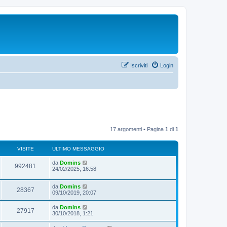
Iscriviti
Login
17 argomenti • Pagina
1
di
1
VISITE
ULTIMO MESSAGGIO
da
Domins
992481
24/02/2025, 16:58
da
Domins
28367
09/10/2019, 20:07
da
Domins
27917
30/10/2018, 1:21