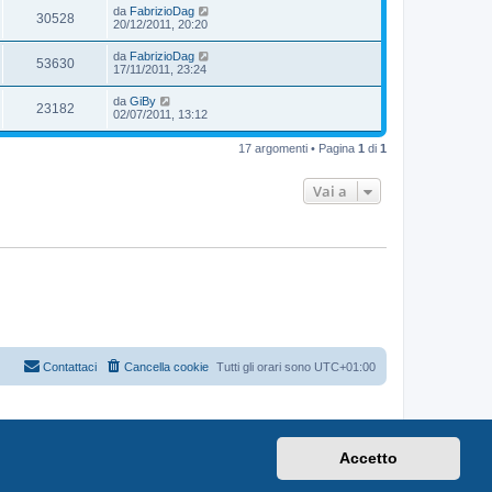
da
FabrizioDag
30528
20/12/2011, 20:20
da
FabrizioDag
53630
17/11/2011, 23:24
da
GiBy
23182
02/07/2011, 13:12
17 argomenti • Pagina
1
di
1
Vai a
Contattaci
Cancella cookie
Tutti gli orari sono
UTC+01:00
Accetto