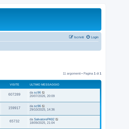
Iscriviti
Login
11 argomenti • Pagina
1
di
1
VISITE
ULTIMO MESSAGGIO
da
sc96
607289
20/07/2026, 20:09
da
sc96
159917
29/10/2025, 14:36
da
SalvatorePA92
65732
18/09/2025, 21:04