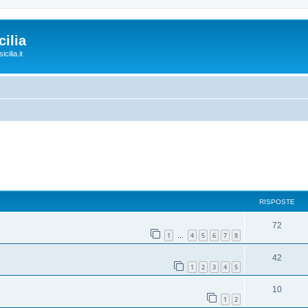
ilia
cilia.it
RISPOSTE
72
1
4
5
6
7
8
…
42
1
2
3
4
5
10
1
2