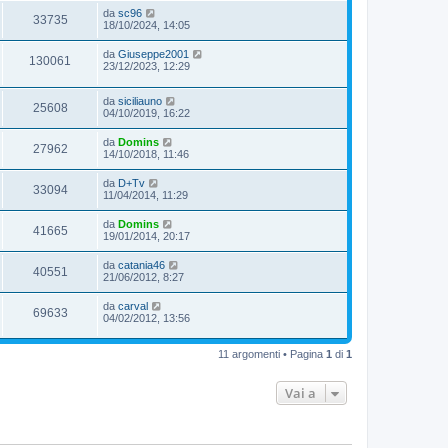
da
sc96
33735
18/10/2024, 14:05
da
Giuseppe2001
130061
23/12/2023, 12:29
da
siciliauno
25608
04/10/2019, 16:22
da
Domins
27962
14/10/2018, 11:46
da
D+Tv
33094
11/04/2014, 11:29
da
Domins
41665
19/01/2014, 20:17
da
catania46
40551
21/06/2012, 8:27
da
carval
69633
04/02/2012, 13:56
11 argomenti • Pagina
1
di
1
Vai a