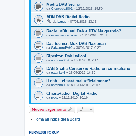
Media DAB Sicilia
da
Giuseppe2001
»
12/12/2023, 15:59
ADN DAB Digital Radio
da
Lanus
»
07/06/2016, 13:33
Radio InBlu sul Dab e DTV Ma quando?
da
videomediterraneo
»
13/03/2016, 21:30
Dati tecnici: Mux DAB Nazionali
da
SalvatorePA92
»
30/04/2017, 0:27
Ripetitori Dab Italiani
da
antenna0078
»
19/11/2010, 2:17
DAB Sicilia Consorzio Radiofonico Siciliano
da
catania46
»
26/05/2012, 16:30
Il dab....ci sarà mai ufficialmente?
da
antenna0078
»
19/06/2011, 23:07
ChiaraRadio - Digital Radio
da
tobix
»
12/11/2010, 20:19
Nuovo argomento
Torna all’Indice della Board
PERMESSI FORUM