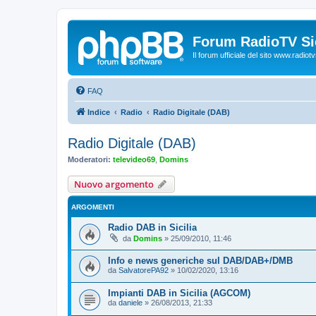
Forum RadioTV Sic
Il forum ufficiale del sito www.radiotvsi
FAQ
Indice
Radio
Radio Digitale (DAB)
Radio Digitale (DAB)
Moderatori:
televideo69
,
Domins
Nuovo argomento
ARGOMENTI
Radio DAB in Sicilia
da
Domins
»
25/09/2010, 11:46
Info e news generiche sul DAB/DAB+/DMB
da
SalvatorePA92
»
10/02/2020, 13:16
Impianti DAB in Sicilia (AGCOM)
da
daniele
»
26/08/2013, 21:33