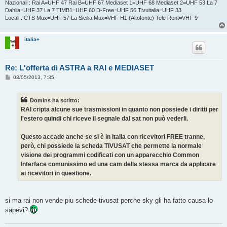
Nazionali : Rai A=UHF 47 Rai B=UHF 67 Mediaset 1=UHF 68 Mediaset 2=UHF 53 La 7
Dahlia=UHF 37 La 7 TIMB1=UHF 60 D-Free=UHF 56 Tivuitalia=UHF 33
Locali : CTS Mux=UHF 57 La Sicilia Mux=VHF H1 (Altofonte) Tele Rent=VHF 9
italia+
Re: L'offerta di ASTRA a RAI e MEDIASET
M
03/05/2013, 7:35
e
s
s
Domins ha scritto:
a
g
RAI cripta alcune sue trasmissioni in quanto non possiede i diritti per
g
l'estero quindi chi riceve il segnale dal sat non può vederli.
i
o
Questo accade anche se si è in Italia con ricevitori FREE tranne,
però, chi possiede la scheda TIVUSAT che permette la normale
visione dei programmi codificati con un apparecchio Common
Interface comunissimo ed una cam della stessa marca da applicare
ai ricevitori in questione.
si ma rai non vende piu schede tivusat perche sky gli ha fatto causa lo
sapevi?