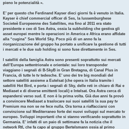
pieno le potenzialità ».
E’ per questo che Ferdinand Kayser dieci giorni fa è venuto in Italia.
Kayser è chief commercial officer di Ses, la lussemburghese
Societeè Europeenne des Satellites, ma fino al 2011 era stato
presidente e ceo di Ses Astra, ossia la subholding che gestiva gli
asset europei mentre le operazioni in America e Africa erano affidate
alla “cugina” Ses World Sky. Poco più di un anno fa la
riorganizzazione del gruppo ha portato a unificare la gestione di tutti
i mercati e le due sub holding si sono fuse direttamente in Ses.
I satelliti della famiglia Astra sono presenti soprattutto sui mercati
dell’Europa settentrionale e orientale: sui loro transponder
viaggiano i segnali di B-SkyB in Gran Bretagna, di Canal Plus in
Francia, di tutte le tv tedesche. E’ uno dei tre big mondiali del
settore satelliti assieme a Eutelsat (che opera in Italia tramite i
satelliti Hot Bird, e porta i segnali di Sky, delle reti in chiaro di Rai e
Mediaset e di diverse emittenti locali) e Intelsat. Ora Astra cerca di
espandersi verso sud. E non è la prima volta. Già due anni fa provò
a convincere Mediaset a traslocare sui suoi satelliti la sua pay tv
Premium ma non se ne fece nulla. Ora torna a riaffacciarsi con
convinzione sul Mediterraneo forte dei nuovi sviluppi sul mercato tv
europeo. Sviluppi importanti che si stanno verificando soprattutto in
Germania. E’ infatti di un paio di settimane fa la notizia che il
network Rtl, che fa capo al gruppo Bertelsmann ossia al primo