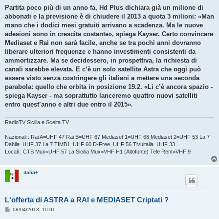
Partita poco più di un anno fa, Hd Plus dichiara già un milione di
abbonati e la previsione è di chiudere il 2013 a quota 3 milioni: «Man
mano che i dodici mesi gratuiti arrivano a scadenza. Ma le nuove
adesioni sono in crescita costante», spiega Kayser. Certo convincere
Mediaset e Rai non sarà facile, anche se tra pochi anni dovranno
liberare ulteriori frequenze e hanno investimenti consistenti da
ammortizzare. Ma se decidessero, in prospettiva, la richiesta di
canali sarebbe elevata. E c’è un solo satellite Astra che oggi può
essere visto senza costringere gli italiani a mettere una seconda
parabola: quello che orbita in posizione 19.2. «Lì c’è ancora spazio -
spiega Kayser - ma soprattutto lanceremo quattro nuovi satelliti
entro quest’anno e altri due entro il 2015».
RadioTV Sicilia e Scelta TV
Nazionali : Rai A=UHF 47 Rai B=UHF 67 Mediaset 1=UHF 68 Mediaset 2=UHF 53 La 7
Dahlia=UHF 37 La 7 TIMB1=UHF 60 D-Free=UHF 56 Tivuitalia=UHF 33
Locali : CTS Mux=UHF 57 La Sicilia Mux=VHF H1 (Altofonte) Tele Rent=VHF 9
italia+
L'offerta di ASTRA a RAI e MEDIASET Criptati ?
M
08/04/2013, 10:01
e