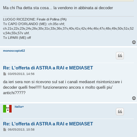
Ma chi l'ha detta sta cosa... la vendono in abbinata ai decoder
LUOGO RICEZIONE: Finale di Pollina (PA)
Tx CAPO D'ORLANDO (ME): ch.05o vhf;
ch.21v,22v,23v,24v,26v,30v,31v,33v,36v,37v,40v,41v,42v,44v,46v,47v,48v,49v,50v,51v,52
v,54v,55v,57v uhf.
Tx LIPARI (ME) off
monoscopio62
Re: L'offerta di ASTRA a RAI e MEDIASET
M
03/05/2013, 14:56
e
s
da ieri sera non si ricevono sul sat i canali mediaset risintonizzare i
s
decoder quelli free!!!!! funzioneranno ancora x molto quelli piu'
a
g
antichi?????
g
i
o
italia+
Re: L'offerta di ASTRA a RAI e MEDIASET
M
06/05/2013, 10:58
e
s