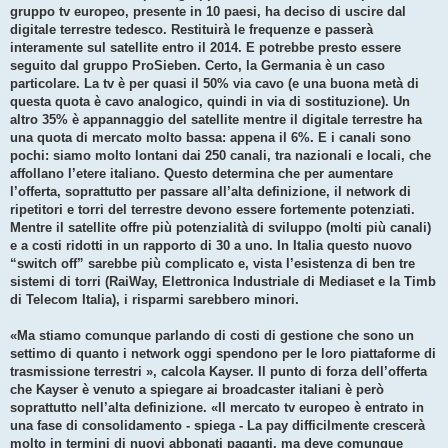
gruppo tv europeo, presente in 10 paesi, ha deciso di uscire dal
digitale terrestre tedesco. Restituirà le frequenze e passerà
interamente sul satellite entro il 2014. E potrebbe presto essere
seguito dal gruppo ProSieben. Certo, la Germania è un caso
particolare. La tv è per quasi il 50% via cavo (e una buona metà di
questa quota è cavo analogico, quindi in via di sostituzione). Un
altro 35% è appannaggio del satellite mentre il digitale terrestre ha
una quota di mercato molto bassa: appena il 6%. E i canali sono
pochi: siamo molto lontani dai 250 canali, tra nazionali e locali, che
affollano l’etere italiano. Questo determina che per aumentare
l’offerta, soprattutto per passare all’alta definizione, il network di
ripetitori e torri del terrestre devono essere fortemente potenziati.
Mentre il satellite offre più potenzialità di sviluppo (molti più canali)
e a costi ridotti in un rapporto di 30 a uno. In Italia questo nuovo
“switch off” sarebbe più complicato e, vista l’esistenza di ben tre
sistemi di torri (RaiWay, Elettronica Industriale di Mediaset e la Timb
di Telecom Italia), i risparmi sarebbero minori.
«Ma stiamo comunque parlando di costi di gestione che sono un
settimo di quanto i network oggi spendono per le loro piattaforme di
trasmissione terrestri », calcola Kayser. Il punto di forza dell’offerta
che Kayser è venuto a spiegare ai broadcaster italiani è però
soprattutto nell’alta definizione. «Il mercato tv europeo è entrato in
una fase di consolidamento - spiega - La pay difficilmente crescerà
molto in termini di nuovi abbonati paganti, ma deve comunque