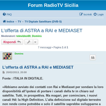
Forum RadioTV Sicilia
FAQ
Iscriviti
Login
Indice
TV
TV Digitale Satellitare (DVB-S)
L'offerta di ASTRA a RAI e MEDIASET
Moderatori:
televideo69
,
Domins
Rispondi
7 messaggi • Pagina
1
di
1
Domins
L'offerta di ASTRA a RAI e MEDIASET
M
20/02/2013, 20:00
e
s
Fonte : ITALIA IN DIGITALE.
s
a
g
«Abbiamo avviato dei contatti con Rai e Mediaset per sondare la loro
g
disponibilità all’ipotesi di portare i canali della tv in chiaro sul
i
o
satellite. Tutti, in prospettiva. Ma magari, per cominciare, i nuovi
canali Hd: la High Definition. L’alta definizione sul digitale terrestre
non rende come potrebbe e solo il satellite saprebbe svilupparne a