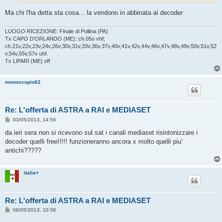
Ma chi l'ha detta sta cosa... la vendono in abbinata ai decoder
LUOGO RICEZIONE: Finale di Pollina (PA)
Tx CAPO D'ORLANDO (ME): ch.05o vhf;
ch.21v,22v,23v,24v,26v,30v,31v,33v,36v,37v,40v,41v,42v,44v,46v,47v,48v,49v,50v,51v,52
v,54v,55v,57v uhf.
Tx LIPARI (ME) off
monoscopio62
Re: L'offerta di ASTRA a RAI e MEDIASET
M
03/05/2013, 14:56
e
s
da ieri sera non si ricevono sul sat i canali mediaset risintonizzare i
s
decoder quelli free!!!!! funzioneranno ancora x molto quelli piu'
a
g
antichi?????
g
i
o
italia+
Re: L'offerta di ASTRA a RAI e MEDIASET
M
06/05/2013, 10:58
e
s