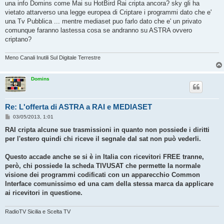
s
una info Domins come Mai su HotBird Rai cripta ancora? sky gli ha
s
vietato attarverso una legge europea di Criptare i programmi dato che e'
a
g
una Tv Pubblica ... mentre mediaset puo farlo dato che e' un privato
g
comunque faranno lastessa cosa se andranno su ASTRA ovvero
i
o
criptano?
Meno Canali Inutili Sul Digitale Terrestre
Domins
Re: L'offerta di ASTRA a RAI e MEDIASET
M
03/05/2013, 1:01
e
s
RAI cripta alcune sue trasmissioni in quanto non possiede i diritti
s
per l'estero quindi chi riceve il segnale dal sat non può vederli.
a
g
g
Questo accade anche se si è in Italia con ricevitori FREE tranne,
i
o
però, chi possiede la scheda TIVUSAT che permette la normale
visione dei programmi codificati con un apparecchio Common
Interface comunissimo ed una cam della stessa marca da applicare
ai ricevitori in questione.
RadioTV Sicilia e Scelta TV