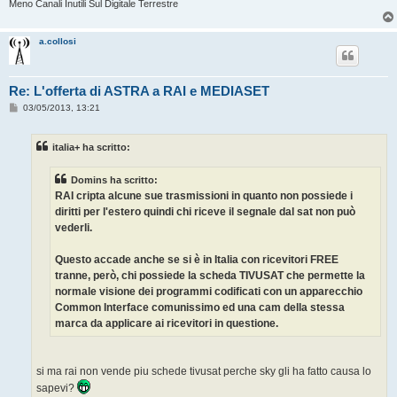
Meno Canali Inutili Sul Digitale Terrestre
a.collosi
Re: L'offerta di ASTRA a RAI e MEDIASET
M
03/05/2013, 13:21
e
s
s
italia+ ha scritto:
a
g
g
Domins ha scritto:
i
o
RAI cripta alcune sue trasmissioni in quanto non possiede i
diritti per l'estero quindi chi riceve il segnale dal sat non può
vederli.
Questo accade anche se si è in Italia con ricevitori FREE
tranne, però, chi possiede la scheda TIVUSAT che permette la
normale visione dei programmi codificati con un apparecchio
Common Interface comunissimo ed una cam della stessa
marca da applicare ai ricevitori in questione.
si ma rai non vende piu schede tivusat perche sky gli ha fatto causa lo
sapevi?