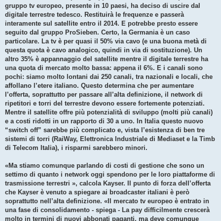
gruppo tv europeo, presente in 10 paesi, ha deciso di uscire dal
digitale terrestre tedesco. Restituirà le frequenze e passerà
interamente sul satellite entro il 2014. E potrebbe presto essere
seguito dal gruppo ProSieben. Certo, la Germania è un caso
particolare. La tv è per quasi il 50% via cavo (e una buona metà di
questa quota è cavo analogico, quindi in via di sostituzione). Un
altro 35% è appannaggio del satellite mentre il digitale terrestre ha
una quota di mercato molto bassa: appena il 6%. E i canali sono
pochi: siamo molto lontani dai 250 canali, tra nazionali e locali, che
affollano l’etere italiano. Questo determina che per aumentare
l’offerta, soprattutto per passare all’alta definizione, il network di
ripetitori e torri del terrestre devono essere fortemente potenziati.
Mentre il satellite offre più potenzialità di sviluppo (molti più canali)
e a costi ridotti in un rapporto di 30 a uno. In Italia questo nuovo
“switch off” sarebbe più complicato e, vista l’esistenza di ben tre
sistemi di torri (RaiWay, Elettronica Industriale di Mediaset e la Timb
di Telecom Italia), i risparmi sarebbero minori.
«Ma stiamo comunque parlando di costi di gestione che sono un
settimo di quanto i network oggi spendono per le loro piattaforme di
trasmissione terrestri », calcola Kayser. Il punto di forza dell’offerta
che Kayser è venuto a spiegare ai broadcaster italiani è però
soprattutto nell’alta definizione. «Il mercato tv europeo è entrato in
una fase di consolidamento - spiega - La pay difficilmente crescerà
molto in termini di nuovi abbonati paganti, ma deve comunque