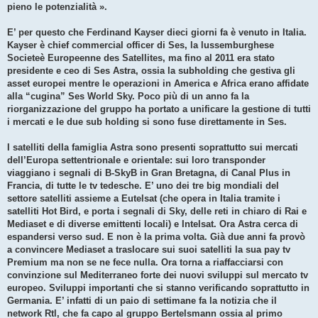
pieno le potenzialità ».
E’ per questo che Ferdinand Kayser dieci giorni fa è venuto in Italia.
Kayser è chief commercial officer di Ses, la lussemburghese
Societeè Europeenne des Satellites, ma fino al 2011 era stato
presidente e ceo di Ses Astra, ossia la subholding che gestiva gli
asset europei mentre le operazioni in America e Africa erano affidate
alla “cugina” Ses World Sky. Poco più di un anno fa la
riorganizzazione del gruppo ha portato a unificare la gestione di tutti
i mercati e le due sub holding si sono fuse direttamente in Ses.
I satelliti della famiglia Astra sono presenti soprattutto sui mercati
dell’Europa settentrionale e orientale: sui loro transponder
viaggiano i segnali di B-SkyB in Gran Bretagna, di Canal Plus in
Francia, di tutte le tv tedesche. E’ uno dei tre big mondiali del
settore satelliti assieme a Eutelsat (che opera in Italia tramite i
satelliti Hot Bird, e porta i segnali di Sky, delle reti in chiaro di Rai e
Mediaset e di diverse emittenti locali) e Intelsat. Ora Astra cerca di
espandersi verso sud. E non è la prima volta. Già due anni fa provò
a convincere Mediaset a traslocare sui suoi satelliti la sua pay tv
Premium ma non se ne fece nulla. Ora torna a riaffacciarsi con
convinzione sul Mediterraneo forte dei nuovi sviluppi sul mercato tv
europeo. Sviluppi importanti che si stanno verificando soprattutto in
Germania. E’ infatti di un paio di settimane fa la notizia che il
network Rtl, che fa capo al gruppo Bertelsmann ossia al primo