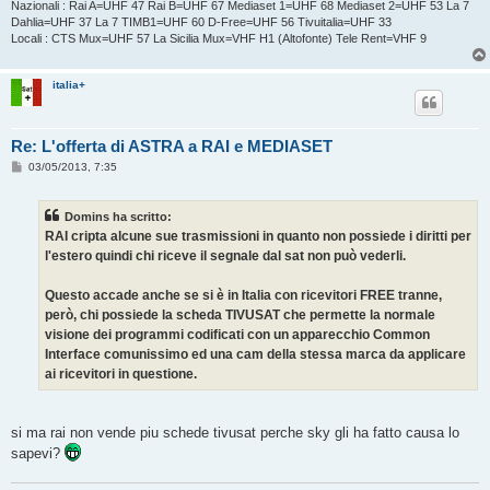
Nazionali : Rai A=UHF 47 Rai B=UHF 67 Mediaset 1=UHF 68 Mediaset 2=UHF 53 La 7
Dahlia=UHF 37 La 7 TIMB1=UHF 60 D-Free=UHF 56 Tivuitalia=UHF 33
Locali : CTS Mux=UHF 57 La Sicilia Mux=VHF H1 (Altofonte) Tele Rent=VHF 9
italia+
Re: L'offerta di ASTRA a RAI e MEDIASET
M
03/05/2013, 7:35
e
s
s
Domins ha scritto:
a
g
RAI cripta alcune sue trasmissioni in quanto non possiede i diritti per
g
l'estero quindi chi riceve il segnale dal sat non può vederli.
i
o
Questo accade anche se si è in Italia con ricevitori FREE tranne,
però, chi possiede la scheda TIVUSAT che permette la normale
visione dei programmi codificati con un apparecchio Common
Interface comunissimo ed una cam della stessa marca da applicare
ai ricevitori in questione.
si ma rai non vende piu schede tivusat perche sky gli ha fatto causa lo
sapevi?