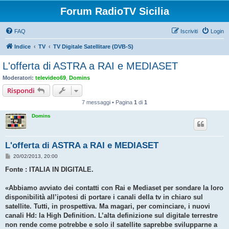
Forum RadioTV Sicilia
FAQ
Iscriviti
Login
Indice
TV
TV Digitale Satellitare (DVB-S)
L'offerta di ASTRA a RAI e MEDIASET
Moderatori:
televideo69
,
Domins
Rispondi
7 messaggi • Pagina
1
di
1
Domins
L'offerta di ASTRA a RAI e MEDIASET
M
20/02/2013, 20:00
e
s
Fonte : ITALIA IN DIGITALE.
s
a
g
«Abbiamo avviato dei contatti con Rai e Mediaset per sondare la loro
g
disponibilità all’ipotesi di portare i canali della tv in chiaro sul
i
o
satellite. Tutti, in prospettiva. Ma magari, per cominciare, i nuovi
canali Hd: la High Definition. L’alta definizione sul digitale terrestre
non rende come potrebbe e solo il satellite saprebbe svilupparne a