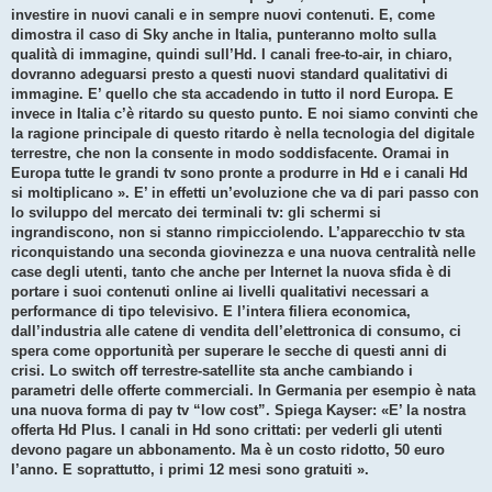
investire in nuovi canali e in sempre nuovi contenuti. E, come
dimostra il caso di Sky anche in Italia, punteranno molto sulla
qualità di immagine, quindi sull’Hd. I canali free-to-air, in chiaro,
dovranno adeguarsi presto a questi nuovi standard qualitativi di
immagine. E’ quello che sta accadendo in tutto il nord Europa. E
invece in Italia c’è ritardo su questo punto. E noi siamo convinti che
la ragione principale di questo ritardo è nella tecnologia del digitale
terrestre, che non la consente in modo soddisfacente. Oramai in
Europa tutte le grandi tv sono pronte a produrre in Hd e i canali Hd
si moltiplicano ». E’ in effetti un’evoluzione che va di pari passo con
lo sviluppo del mercato dei terminali tv: gli schermi si
ingrandiscono, non si stanno rimpicciolendo. L’apparecchio tv sta
riconquistando una seconda giovinezza e una nuova centralità nelle
case degli utenti, tanto che anche per Internet la nuova sfida è di
portare i suoi contenuti online ai livelli qualitativi necessari a
performance di tipo televisivo. E l’intera filiera economica,
dall’industria alle catene di vendita dell’elettronica di consumo, ci
spera come opportunità per superare le secche di questi anni di
crisi. Lo switch off terrestre-satellite sta anche cambiando i
parametri delle offerte commerciali. In Germania per esempio è nata
una nuova forma di pay tv “low cost”. Spiega Kayser: «E’ la nostra
offerta Hd Plus. I canali in Hd sono crittati: per vederli gli utenti
devono pagare un abbonamento. Ma è un costo ridotto, 50 euro
l’anno. E soprattutto, i primi 12 mesi sono gratuiti ».