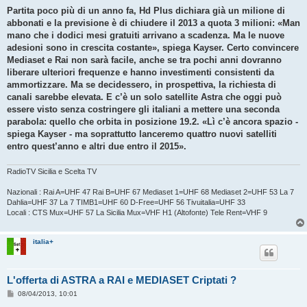
Partita poco più di un anno fa, Hd Plus dichiara già un milione di
abbonati e la previsione è di chiudere il 2013 a quota 3 milioni: «Man
mano che i dodici mesi gratuiti arrivano a scadenza. Ma le nuove
adesioni sono in crescita costante», spiega Kayser. Certo convincere
Mediaset e Rai non sarà facile, anche se tra pochi anni dovranno
liberare ulteriori frequenze e hanno investimenti consistenti da
ammortizzare. Ma se decidessero, in prospettiva, la richiesta di
canali sarebbe elevata. E c’è un solo satellite Astra che oggi può
essere visto senza costringere gli italiani a mettere una seconda
parabola: quello che orbita in posizione 19.2. «Lì c’è ancora spazio -
spiega Kayser - ma soprattutto lanceremo quattro nuovi satelliti
entro quest’anno e altri due entro il 2015».
RadioTV Sicilia e Scelta TV
Nazionali : Rai A=UHF 47 Rai B=UHF 67 Mediaset 1=UHF 68 Mediaset 2=UHF 53 La 7
Dahlia=UHF 37 La 7 TIMB1=UHF 60 D-Free=UHF 56 Tivuitalia=UHF 33
Locali : CTS Mux=UHF 57 La Sicilia Mux=VHF H1 (Altofonte) Tele Rent=VHF 9
italia+
L'offerta di ASTRA a RAI e MEDIASET Criptati ?
M
08/04/2013, 10:01
e