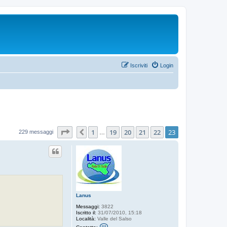
Iscriviti
Login
Pagina
23
di
23
1
19
20
21
22
23
Precedente
229 messaggi
…
Lanus
Messaggi:
3822
Iscritto il:
31/07/2010, 15:18
Località:
Valle del Salso
C