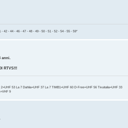
 - 42 - 44 - 46 - 47 - 48 - 49 - 50 - 51 - 52 - 54 - 55 - 59"
 anni.
 RTVS!!!
t 2=UHF 53 La 7 Dahlia=UHF 37 La 7 TIMB1=UHF 60 D-Free=UHF 56 Tivuitalia=UHF 33
nt=VHF 9
.