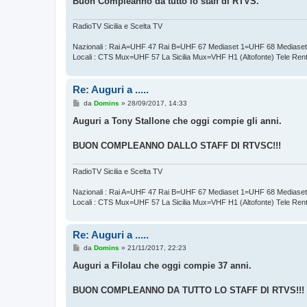
Buon Compleanno da tutto lo staff di RTVS.
g
i
o
RadioTV Sicilia e Scelta TV
Nazionali : Rai A=UHF 47 Rai B=UHF 67 Mediaset 1=UHF 68 Mediase
Locali : CTS Mux=UHF 57 La Sicilia Mux=VHF H1 (Altofonte) Tele Re
Re: Auguri a .....
M
da
Domins
»
28/09/2017, 14:33
e
s
Auguri a Tony Stallone che oggi compie gli anni.
s
a
g
BUON COMPLEANNO DALLO STAFF DI RTVSC!!!
g
i
o
RadioTV Sicilia e Scelta TV
Nazionali : Rai A=UHF 47 Rai B=UHF 67 Mediaset 1=UHF 68 Mediase
Locali : CTS Mux=UHF 57 La Sicilia Mux=VHF H1 (Altofonte) Tele Re
Re: Auguri a .....
M
da
Domins
»
21/11/2017, 22:23
e
s
Auguri a Filolau che oggi compie 37 anni.
s
a
g
BUON COMPLEANNO DA TUTTO LO STAFF DI RTVS!!!
g
i