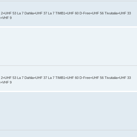
t 2=UHF 53 La 7 Dahlia=UHF 37 La 7 TIMB1=UHF 60 D-Free=UHF 56 Tivuitalia=UHF 33
nt=VHF 9
t 2=UHF 53 La 7 Dahlia=UHF 37 La 7 TIMB1=UHF 60 D-Free=UHF 56 Tivuitalia=UHF 33
nt=VHF 9