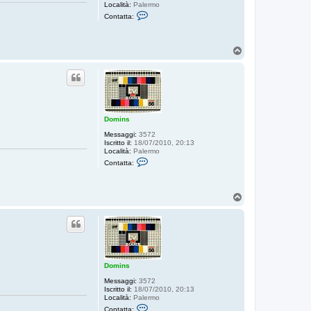
Località:
Palermo
C
Contatta:
o
n
t
a
T
t
o
t
p
a
D
o
m
i
n
Domins
s
Messaggi:
3572
Iscritto il:
18/07/2010, 20:13
Località:
Palermo
C
Contatta:
o
n
t
a
T
t
o
t
p
a
D
o
m
i
n
Domins
s
Messaggi:
3572
Iscritto il:
18/07/2010, 20:13
Località:
Palermo
C
Contatta: