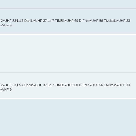
t 2=UHF 53 La 7 Dahlia=UHF 37 La 7 TIMB1=UHF 60 D-Free=UHF 56 Tivuitalia=UHF 33
nt=VHF 9
t 2=UHF 53 La 7 Dahlia=UHF 37 La 7 TIMB1=UHF 60 D-Free=UHF 56 Tivuitalia=UHF 33
nt=VHF 9