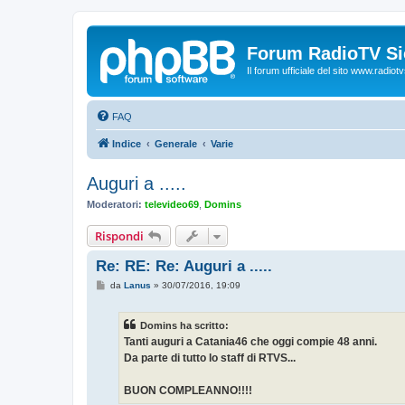
Forum RadioTV Sic
Il forum ufficiale del sito www.radiotvsi
FAQ
Indice
Generale
Varie
Auguri a .....
Moderatori:
televideo69
,
Domins
Rispondi
Re: RE: Re: Auguri a .....
M
da
Lanus
»
30/07/2016, 19:09
e
s
s
Domins ha scritto:
a
g
Tanti auguri a Catania46 che oggi compie 48 anni.
g
Da parte di tutto lo staff di RTVS...
i
o
BUON COMPLEANNO!!!!