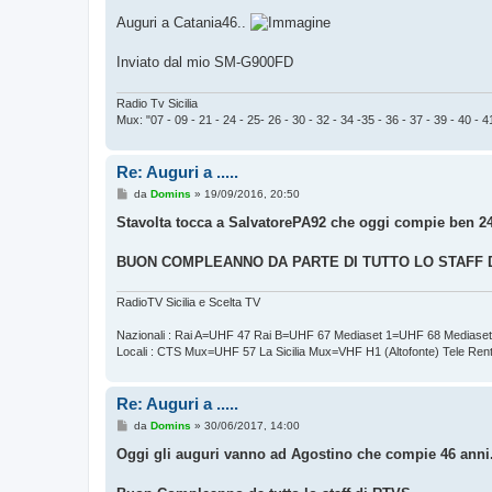
Auguri a Catania46..
Inviato dal mio SM-G900FD
Radio Tv Sicilia
Mux: "07 - 09 - 21 - 24 - 25- 26 - 30 - 32 - 34 -35 - 36 - 37 - 39 - 40 - 41
Re: Auguri a .....
M
da
Domins
»
19/09/2016, 20:50
e
s
Stavolta tocca a SalvatorePA92 che oggi compie ben 24
s
a
g
BUON COMPLEANNO DA PARTE DI TUTTO LO STAFF DI
g
i
o
RadioTV Sicilia e Scelta TV
Nazionali : Rai A=UHF 47 Rai B=UHF 67 Mediaset 1=UHF 68 Mediase
Locali : CTS Mux=UHF 57 La Sicilia Mux=VHF H1 (Altofonte) Tele Re
Re: Auguri a .....
M
da
Domins
»
30/06/2017, 14:00
e
s
Oggi gli auguri vanno ad Agostino che compie 46 anni
s
a
g