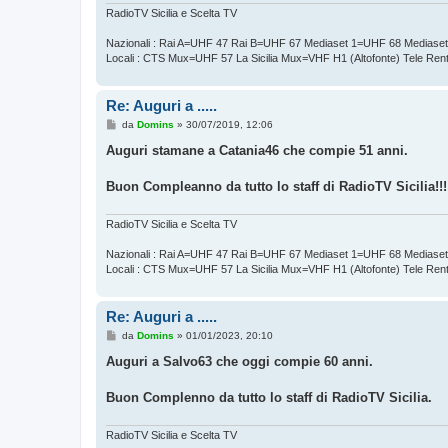
o
RadioTV Sicilia e Scelta TV
Nazionali : Rai A=UHF 47 Rai B=UHF 67 Mediaset 1=UHF 68 Mediase
Locali : CTS Mux=UHF 57 La Sicilia Mux=VHF H1 (Altofonte) Tele Re
Re: Auguri a .....
M
da
Domins
»
30/07/2019, 12:06
e
s
Auguri stamane a Catania46 che compie 51 anni.
s
a
g
Buon Compleanno da tutto lo staff di RadioTV Sicilia!!!
g
i
o
RadioTV Sicilia e Scelta TV
Nazionali : Rai A=UHF 47 Rai B=UHF 67 Mediaset 1=UHF 68 Mediase
Locali : CTS Mux=UHF 57 La Sicilia Mux=VHF H1 (Altofonte) Tele Re
Re: Auguri a .....
M
da
Domins
»
01/01/2023, 20:10
e
s
Auguri a Salvo63 che oggi compie 60 anni.
s
a
g
Buon Complenno da tutto lo staff di RadioTV Sicilia.
g
i
o
RadioTV Sicilia e Scelta TV