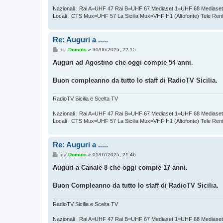
Nazionali : Rai A=UHF 47 Rai B=UHF 67 Mediaset 1=UHF 68 Mediase
Locali : CTS Mux=UHF 57 La Sicilia Mux=VHF H1 (Altofonte) Tele Re
Re: Auguri a .....
M
da
Domins
»
30/06/2025, 22:15
e
s
Auguri ad Agostino che oggi compie 54 anni.
s
a
g
Buon compleanno da tutto lo staff di RadioTV Sicilia.
g
i
o
RadioTV Sicilia e Scelta TV
Nazionali : Rai A=UHF 47 Rai B=UHF 67 Mediaset 1=UHF 68 Mediase
Locali : CTS Mux=UHF 57 La Sicilia Mux=VHF H1 (Altofonte) Tele Re
Re: Auguri a .....
M
da
Domins
»
01/07/2025, 21:46
e
s
Auguri a Canale 8 che oggi compie 17 anni.
s
a
g
Buon Compleanno da tutto lo staff di RadioTV Sicilia.
g
i
o
RadioTV Sicilia e Scelta TV
Nazionali : Rai A=UHF 47 Rai B=UHF 67 Mediaset 1=UHF 68 Mediase