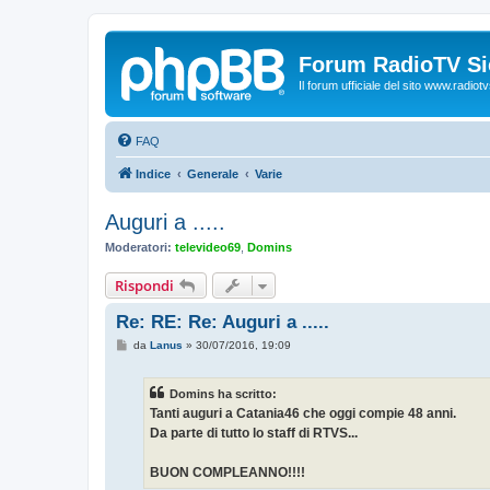
Forum RadioTV Sic
Il forum ufficiale del sito www.radiotvsi
FAQ
Indice
Generale
Varie
Auguri a .....
Moderatori:
televideo69
,
Domins
Rispondi
Re: RE: Re: Auguri a .....
M
da
Lanus
»
30/07/2016, 19:09
e
s
s
Domins ha scritto:
a
g
Tanti auguri a Catania46 che oggi compie 48 anni.
g
Da parte di tutto lo staff di RTVS...
i
o
BUON COMPLEANNO!!!!