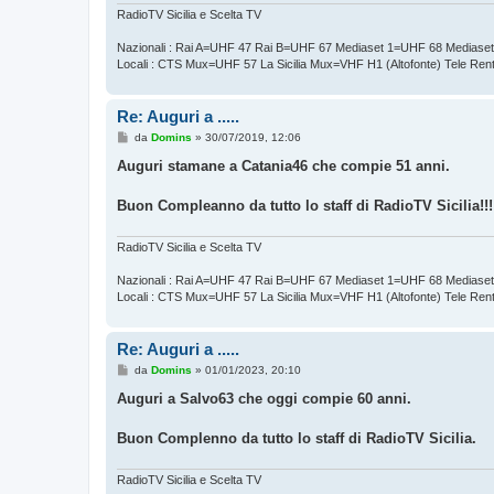
o
RadioTV Sicilia e Scelta TV
Nazionali : Rai A=UHF 47 Rai B=UHF 67 Mediaset 1=UHF 68 Mediase
Locali : CTS Mux=UHF 57 La Sicilia Mux=VHF H1 (Altofonte) Tele Re
Re: Auguri a .....
M
da
Domins
»
30/07/2019, 12:06
e
s
Auguri stamane a Catania46 che compie 51 anni.
s
a
g
Buon Compleanno da tutto lo staff di RadioTV Sicilia!!!
g
i
o
RadioTV Sicilia e Scelta TV
Nazionali : Rai A=UHF 47 Rai B=UHF 67 Mediaset 1=UHF 68 Mediase
Locali : CTS Mux=UHF 57 La Sicilia Mux=VHF H1 (Altofonte) Tele Re
Re: Auguri a .....
M
da
Domins
»
01/01/2023, 20:10
e
s
Auguri a Salvo63 che oggi compie 60 anni.
s
a
g
Buon Complenno da tutto lo staff di RadioTV Sicilia.
g
i
o
RadioTV Sicilia e Scelta TV