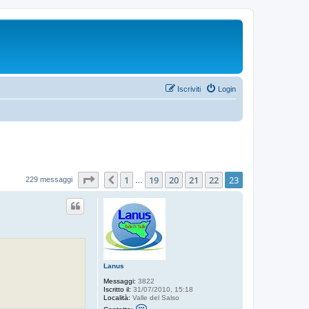
Iscriviti
Login
Pagina
23
di
23
1
19
20
21
22
23
Precedente
229 messaggi
…
Lanus
Messaggi:
3822
Iscritto il:
31/07/2010, 15:18
Località:
Valle del Salso
C