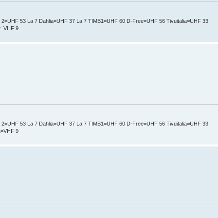
t 2=UHF 53 La 7 Dahlia=UHF 37 La 7 TIMB1=UHF 60 D-Free=UHF 56 Tivuitalia=UHF 33
nt=VHF 9
t 2=UHF 53 La 7 Dahlia=UHF 37 La 7 TIMB1=UHF 60 D-Free=UHF 56 Tivuitalia=UHF 33
nt=VHF 9