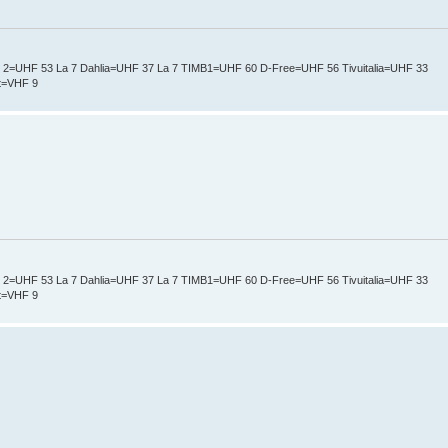
t 2=UHF 53 La 7 Dahlia=UHF 37 La 7 TIMB1=UHF 60 D-Free=UHF 56 Tivuitalia=UHF 33
nt=VHF 9
t 2=UHF 53 La 7 Dahlia=UHF 37 La 7 TIMB1=UHF 60 D-Free=UHF 56 Tivuitalia=UHF 33
nt=VHF 9