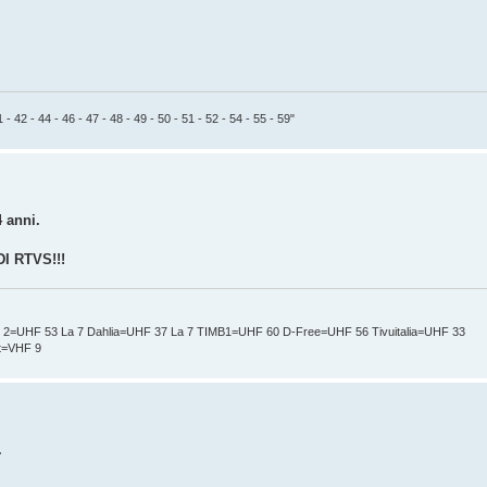
 - 42 - 44 - 46 - 47 - 48 - 49 - 50 - 51 - 52 - 54 - 55 - 59"
 anni.
 RTVS!!!
t 2=UHF 53 La 7 Dahlia=UHF 37 La 7 TIMB1=UHF 60 D-Free=UHF 56 Tivuitalia=UHF 33
nt=VHF 9
.