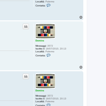
Località:
Palermo
C
Contatta:
o
n
t
a
T
t
o
t
p
a
D
o
m
i
n
Domins
s
Messaggi:
3572
Iscritto il:
18/07/2010, 20:13
Località:
Palermo
C
Contatta:
o
n
t
a
T
t
o
t
p
a
D
o
m
i
n
Domins
s
Messaggi:
3572
Iscritto il:
18/07/2010, 20:13
Località:
Palermo
C
Contatta: