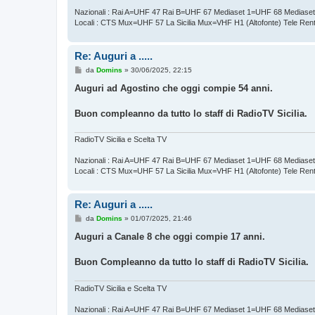
Nazionali : Rai A=UHF 47 Rai B=UHF 67 Mediaset 1=UHF 68 Mediase
Locali : CTS Mux=UHF 57 La Sicilia Mux=VHF H1 (Altofonte) Tele Re
Re: Auguri a .....
M
da
Domins
»
30/06/2025, 22:15
e
s
Auguri ad Agostino che oggi compie 54 anni.
s
a
g
Buon compleanno da tutto lo staff di RadioTV Sicilia.
g
i
o
RadioTV Sicilia e Scelta TV
Nazionali : Rai A=UHF 47 Rai B=UHF 67 Mediaset 1=UHF 68 Mediase
Locali : CTS Mux=UHF 57 La Sicilia Mux=VHF H1 (Altofonte) Tele Re
Re: Auguri a .....
M
da
Domins
»
01/07/2025, 21:46
e
s
Auguri a Canale 8 che oggi compie 17 anni.
s
a
g
Buon Compleanno da tutto lo staff di RadioTV Sicilia.
g
i
o
RadioTV Sicilia e Scelta TV
Nazionali : Rai A=UHF 47 Rai B=UHF 67 Mediaset 1=UHF 68 Mediase