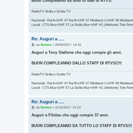
Buon Compleanno da tutto lo staff di RTVS.
g
i
o
RadioTV Sicilia e Scelta TV
Nazionali : Rai A=UHF 47 Rai B=UHF 67 Mediaset 1=UHF 68 Mediase
Locali : CTS Mux=UHF 57 La Sicilia Mux=VHF H1 (Altofonte) Tele Re
Re: Auguri a .....
M
da
Domins
»
28/09/2017, 14:33
e
s
Auguri a Tony Stallone che oggi compie gli anni.
s
a
g
BUON COMPLEANNO DALLO STAFF DI RTVSC!!!
g
i
o
RadioTV Sicilia e Scelta TV
Nazionali : Rai A=UHF 47 Rai B=UHF 67 Mediaset 1=UHF 68 Mediase
Locali : CTS Mux=UHF 57 La Sicilia Mux=VHF H1 (Altofonte) Tele Re
Re: Auguri a .....
M
da
Domins
»
21/11/2017, 22:23
e
s
Auguri a Filolau che oggi compie 37 anni.
s
a
g
BUON COMPLEANNO DA TUTTO LO STAFF DI RTVS!!!
g
i