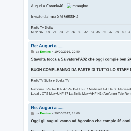
Auguri a Catania46..
Inviato dal mio SM-G900FD
Radio Tv Sicilia
Mux: "07 - 09 - 21 - 24 - 25- 26 - 30 - 32 - 34 -35 - 36 - 37 - 39 - 40 - 41
Re: Auguri a .....
M
da
Domins
»
19/09/2016, 20:50
e
s
Stavolta tocca a SalvatorePA92 che oggi compie ben 24
s
a
g
BUON COMPLEANNO DA PARTE DI TUTTO LO STAFF DI
g
i
o
RadioTV Sicilia e Scelta TV
Nazionali : Rai A=UHF 47 Rai B=UHF 67 Mediaset 1=UHF 68 Mediase
Locali : CTS Mux=UHF 57 La Sicilia Mux=VHF H1 (Altofonte) Tele Re
Re: Auguri a .....
M
da
Domins
»
30/06/2017, 14:00
e
s
Oggi gli auguri vanno ad Agostino che compie 46 anni
s
a
g