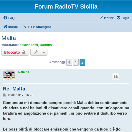
Forum RadioTV Sicilia
FAQ
Iscriviti
Login
Indice
TV
TV Analogica
Malta
Moderatori:
televideo69
,
Domins
Bloccato
1
2
Precedente
13 messaggi
Domins
Re: Malta
M
15/06/2017, 16:23
e
s
Comunque mi domando sempre perché Malta debba continuamente
s
chiedere a noi italiani di disattivare canali quando, con un'opportuna
a
g
taratura ed angolazione dei pannelli, si può evitare il disturbo verso
g
loro.
i
o
Le possibilità di bloccare emissioni che vengono da fuori c'è (lo