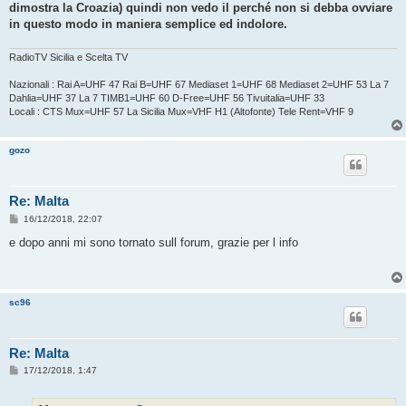
dimostra la Croazia) quindi non vedo il perché non si debba ovviare
in questo modo in maniera semplice ed indolore.
RadioTV Sicilia e Scelta TV
Nazionali : Rai A=UHF 47 Rai B=UHF 67 Mediaset 1=UHF 68 Mediaset 2=UHF 53 La 7
Dahlia=UHF 37 La 7 TIMB1=UHF 60 D-Free=UHF 56 Tivuitalia=UHF 33
Locali : CTS Mux=UHF 57 La Sicilia Mux=VHF H1 (Altofonte) Tele Rent=VHF 9
gozo
Re: Malta
M
16/12/2018, 22:07
e
s
e dopo anni mi sono tornato sull forum, grazie per l info
s
a
g
g
i
sc96
o
Re: Malta
M
17/12/2018, 1:47
e
s
s