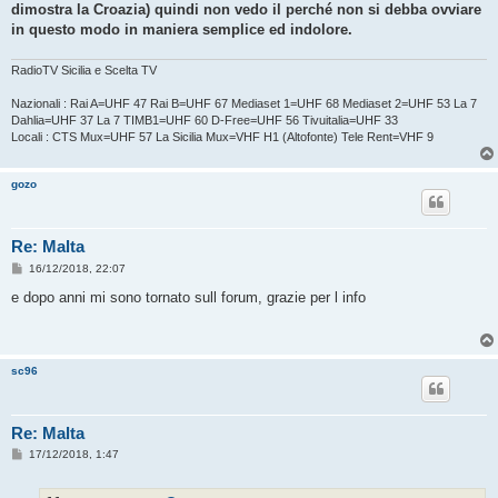
dimostra la Croazia) quindi non vedo il perché non si debba ovviare
in questo modo in maniera semplice ed indolore.
RadioTV Sicilia e Scelta TV
Nazionali : Rai A=UHF 47 Rai B=UHF 67 Mediaset 1=UHF 68 Mediaset 2=UHF 53 La 7
Dahlia=UHF 37 La 7 TIMB1=UHF 60 D-Free=UHF 56 Tivuitalia=UHF 33
Locali : CTS Mux=UHF 57 La Sicilia Mux=VHF H1 (Altofonte) Tele Rent=VHF 9
gozo
Re: Malta
M
16/12/2018, 22:07
e
s
e dopo anni mi sono tornato sull forum, grazie per l info
s
a
g
g
i
sc96
o
Re: Malta
M
17/12/2018, 1:47
e
s
s