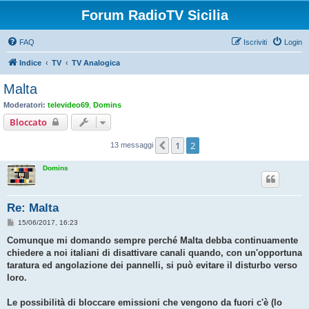
Forum RadioTV Sicilia
FAQ
Iscriviti
Login
Indice
TV
TV Analogica
Malta
Moderatori:
televideo69
,
Domins
Bloccato
1
2
Precedente
13 messaggi
Domins
Re: Malta
M
15/06/2017, 16:23
e
s
Comunque mi domando sempre perché Malta debba continuamente
s
chiedere a noi italiani di disattivare canali quando, con un'opportuna
a
g
taratura ed angolazione dei pannelli, si può evitare il disturbo verso
g
loro.
i
o
Le possibilità di bloccare emissioni che vengono da fuori c'è (lo