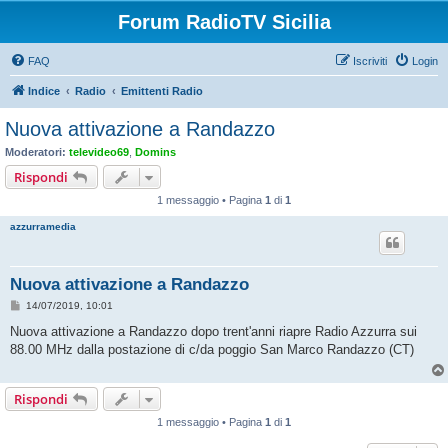
Forum RadioTV Sicilia
FAQ
Iscriviti
Login
Indice
Radio
Emittenti Radio
Nuova attivazione a Randazzo
Moderatori:
televideo69
,
Domins
Rispondi
1 messaggio • Pagina
1
di
1
azzurramedia
Nuova attivazione a Randazzo
M
14/07/2019, 10:01
e
s
Nuova attivazione a Randazzo dopo trent'anni riapre Radio Azzurra sui
s
88.00 MHz dalla postazione di c/da poggio San Marco Randazzo (CT)
a
g
g
i
Rispondi
o
1 messaggio • Pagina
1
di
1