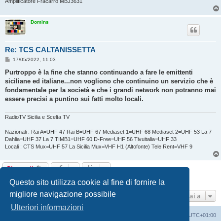
Amplificatore Fracarro MBJ3631
Domins
Re: TCS CALTANISSETTA
M
17/05/2022, 11:03
e
s
Purtroppo è la fine che stanno continuando a fare le emittenti
s
siciliane ed italiane...non vogliono che continuino un servizio che è
a
g
fondamentale per la società e che i grandi network non potranno mai
g
essere precisi a puntino sui fatti molto locali.
i
o
RadioTV Sicilia e Scelta TV
Nazionali : Rai A=UHF 47 Rai B=UHF 67 Mediaset 1=UHF 68 Mediaset 2=UHF 53 La 7
Dahlia=UHF 37 La 7 TIMB1=UHF 60 D-Free=UHF 56 Tivuitalia=UHF 33
Locali : CTS Mux=UHF 57 La Sicilia Mux=VHF H1 (Altofonte) Tele Rent=VHF 9
Rispondi
2 messaggi • Pagina
1
di
1
Questo sito utilizza cookie al fine di fornire la
migliore navigazione possibile
Vai a
Ulteriori informazioni
Indice
Contattaci
Cancella cookie
Tutti gli orari sono
UTC+01:00