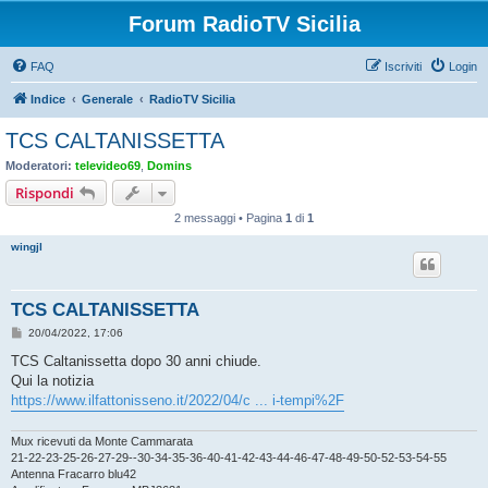
Forum RadioTV Sicilia
FAQ
Iscriviti
Login
Indice
Generale
RadioTV Sicilia
TCS CALTANISSETTA
Moderatori:
televideo69
,
Domins
Rispondi
2 messaggi • Pagina
1
di
1
wingjl
TCS CALTANISSETTA
M
20/04/2022, 17:06
e
s
TCS Caltanissetta dopo 30 anni chiude.
s
Qui la notizia
a
g
https://www.ilfattonisseno.it/2022/04/c ... i-tempi%2F
g
i
o
Mux ricevuti da Monte Cammarata
21-22-23-25-26-27-29--30-34-35-36-40-41-42-43-44-46-47-48-49-50-52-53-54-55
Antenna Fracarro blu42