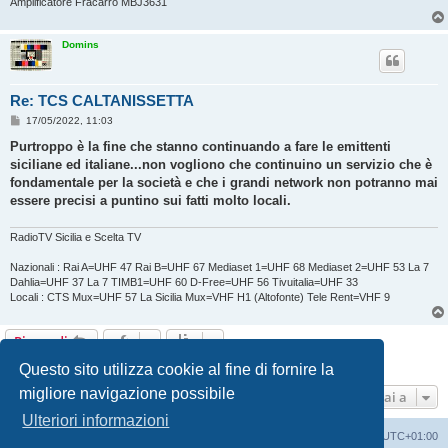
Amplificatore Fracarro MBJ3631
Domins
Re: TCS CALTANISSETTA
M
17/05/2022, 11:03
e
s
Purtroppo è la fine che stanno continuando a fare le emittenti
s
siciliane ed italiane...non vogliono che continuino un servizio che è
a
g
fondamentale per la società e che i grandi network non potranno mai
g
essere precisi a puntino sui fatti molto locali.
i
o
RadioTV Sicilia e Scelta TV
Nazionali : Rai A=UHF 47 Rai B=UHF 67 Mediaset 1=UHF 68 Mediaset 2=UHF 53 La 7
Dahlia=UHF 37 La 7 TIMB1=UHF 60 D-Free=UHF 56 Tivuitalia=UHF 33
Locali : CTS Mux=UHF 57 La Sicilia Mux=VHF H1 (Altofonte) Tele Rent=VHF 9
Rispondi
2 messaggi • Pagina
1
di
1
Questo sito utilizza cookie al fine di fornire la
migliore navigazione possibile
Vai a
Ulteriori informazioni
Indice
Contattaci
Cancella cookie
Tutti gli orari sono
UTC+01:00