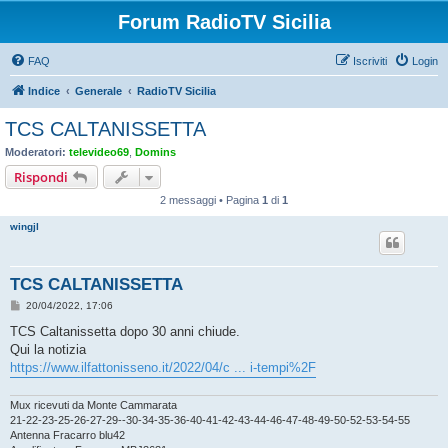
Forum RadioTV Sicilia
FAQ
Iscriviti
Login
Indice
Generale
RadioTV Sicilia
TCS CALTANISSETTA
Moderatori:
televideo69
,
Domins
Rispondi
2 messaggi • Pagina
1
di
1
wingjl
TCS CALTANISSETTA
M
20/04/2022, 17:06
e
s
TCS Caltanissetta dopo 30 anni chiude.
s
Qui la notizia
a
g
https://www.ilfattonisseno.it/2022/04/c ... i-tempi%2F
g
i
o
Mux ricevuti da Monte Cammarata
21-22-23-25-26-27-29--30-34-35-36-40-41-42-43-44-46-47-48-49-50-52-53-54-55
Antenna Fracarro blu42