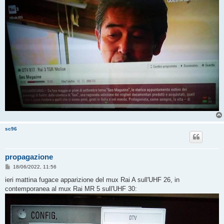
sc96
propagazione
M
18/06/2022, 11:56
e
s
ieri mattina fugace apparizione del mux Rai A sull'UHF 26, in
s
contemporanea al mux Rai MR 5 sull'UHF 30:
a
g
g
i
o