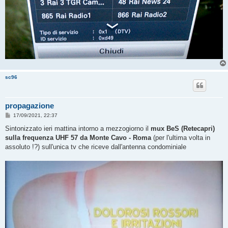
sc96
propagazione
M
17/09/2021, 22:37
e
s
Sintonizzato ieri mattina intorno a mezzogiorno il
mux BeS (Retecapri)
s
sulla frequenza UHF 57 da Monte Cavo - Roma
(per l'ultima volta in
a
g
assoluto !?) sull'unica tv che riceve dall'antenna condominiale
g
i
o