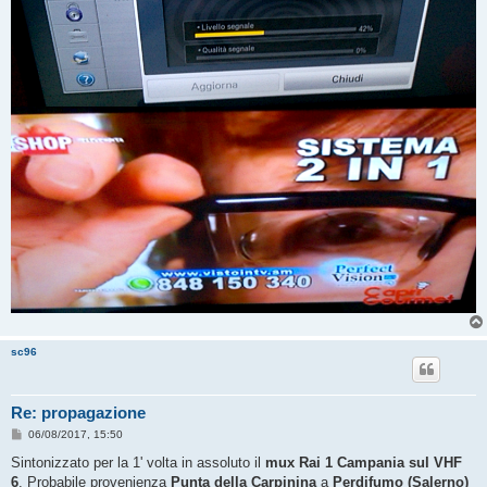
sc96
Re: propagazione
M
06/08/2017, 15:50
e
s
Sintonizzato per la 1' volta in assoluto il
mux Rai 1 Campania sul VHF
s
6
. Probabile provenienza
Punta della Carpinina
a
Perdifumo (Salerno)
a