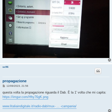
sc96
propagazione
M
12/09/2023, 21:56
e
s
questa volta la propagazione riguarda il Dab. È la 1' volta che mi capita:
s
https://imgur.com/Hhy76gK.png
a
g
g
www.litaliaindigitale.it/radio-dab/mux- ... -campania/
i
o