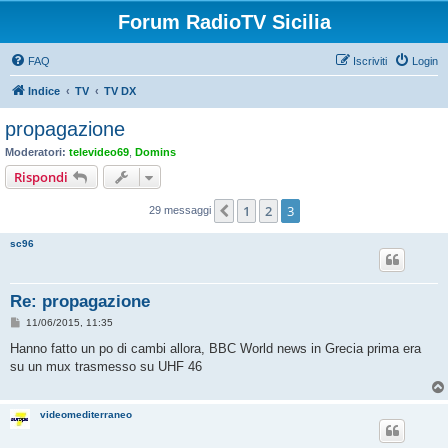
Forum RadioTV Sicilia
FAQ
Iscriviti
Login
Indice
TV
TV DX
propagazione
Moderatori:
televideo69
,
Domins
Rispondi
1
2
3
Precedente
29 messaggi
sc96
Re: propagazione
M
11/06/2015, 11:35
e
s
Hanno fatto un po di cambi allora, BBC World news in Grecia prima era
s
su un mux trasmesso su UHF 46
a
g
g
i
videomediterraneo
o