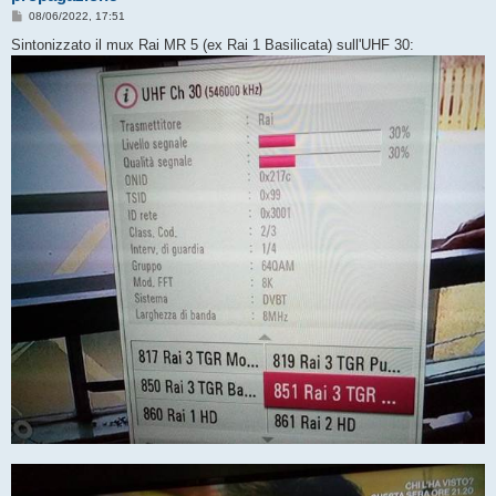
M
08/06/2022, 17:51
e
s
Sintonizzato il mux Rai MR 5 (ex Rai 1 Basilicata) sull'UHF 30:
s
a
g
g
i
o