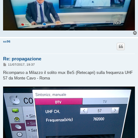
sc96
Re: propagazione
M
11/07/2017, 19:37
e
s
Ricomparso a Milazzo il solito mux BeS (Retecapri) sulla frequenza UHF
s
57 da Monte Cavo - Roma
a
g
g
i
o