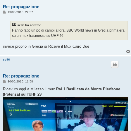
Re: propagazione
M
13/03/2016, 22:57
e
s
s
sc96 ha scritto:
a
g
Hanno fatto un po di cambi allora, BBC World news in Grecia prima era
g
su un mux trasmesso su UHF 46
i
o
invece proprio in Grecia si Riceve il Mux Cairo Due !
sc96
Re: propagazione
M
30/06/2016, 11:58
e
s
Ricevuto oggi a Milazzo il mux
Rai 1 Basilicata da Monte Pierfaone
s
(Potenza) sull'UHF 29
a
g
g
i
o