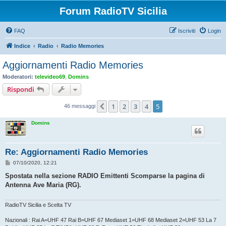
Forum RadioTV Sicilia
FAQ
Iscriviti
Login
Indice
Radio
Radio Memories
Aggiornamenti Radio Memories
Moderatori:
televideo69
,
Domins
Rispondi
1
2
3
4
5
Precedente
46 messaggi
Domins
Re: Aggiornamenti Radio Memories
M
07/10/2020, 12:21
e
s
Spostata nella sezione RADIO Emittenti Scomparse la pagina di
s
Antenna Ave Maria (RG).
a
g
g
i
RadioTV Sicilia e Scelta TV
o
Nazionali : Rai A=UHF 47 Rai B=UHF 67 Mediaset 1=UHF 68 Mediaset 2=UHF 53 La 7