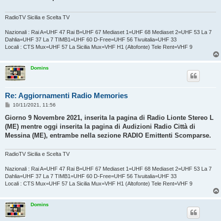
g
g
i
RadioTV Sicilia e Scelta TV
o
Nazionali : Rai A=UHF 47 Rai B=UHF 67 Mediaset 1=UHF 68 Mediaset 2=UHF 53 La 7
Dahlia=UHF 37 La 7 TIMB1=UHF 60 D-Free=UHF 56 Tivuitalia=UHF 33
Locali : CTS Mux=UHF 57 La Sicilia Mux=VHF H1 (Altofonte) Tele Rent=VHF 9
Domins
Re: Aggiornamenti Radio Memories
M
10/11/2021, 11:56
e
s
Giorno 9 Novembre 2021, inserita la pagina di Radio Lionte Stereo L
s
(ME) mentre oggi inserita la pagina di Audizioni Radio Città di
a
g
Messina (ME), entrambe nella sezione RADIO Emittenti Scomparse.
g
i
o
RadioTV Sicilia e Scelta TV
Nazionali : Rai A=UHF 47 Rai B=UHF 67 Mediaset 1=UHF 68 Mediaset 2=UHF 53 La 7
Dahlia=UHF 37 La 7 TIMB1=UHF 60 D-Free=UHF 56 Tivuitalia=UHF 33
Locali : CTS Mux=UHF 57 La Sicilia Mux=VHF H1 (Altofonte) Tele Rent=VHF 9
Domins