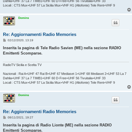
Dahlia=UHF 37 La 7 TIMB1=UHF 60 D-Free=UHF 56 Tivuitalia=UHF 33
Locali : CTS Mux=UHF 57 La Sicilia Mux=VHF H1 (Altofonte) Tele Rent=VHF 9
Domins
Re: Aggiornamenti Radio Memories
M
02/12/2020, 13:19
e
s
Inserita la pagina di Tele Radio Savien (ME) nella sezione RADIO
s
Emittenti Scomparse.
a
g
g
i
RadioTV Sicilia e Scelta TV
o
Nazionali : Rai A=UHF 47 Rai B=UHF 67 Mediaset 1=UHF 68 Mediaset 2=UHF 53 La 7
Dahlia=UHF 37 La 7 TIMB1=UHF 60 D-Free=UHF 56 Tivuitalia=UHF 33
Locali : CTS Mux=UHF 57 La Sicilia Mux=VHF H1 (Altofonte) Tele Rent=VHF 9
Domins
Re: Aggiornamenti Radio Memories
M
08/11/2021, 19:27
e
s
Inserita la pagina di Radio Lionte (ME) nella sezione RADIO
s
Emittenti Scomparse.
a