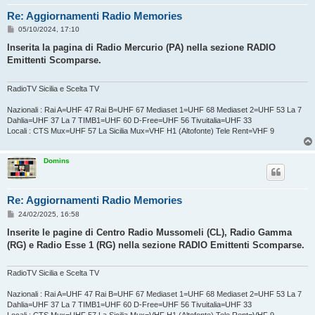
Re: Aggiornamenti Radio Memories
M
05/10/2024, 17:10
e
s
Inserita la pagina di Radio Mercurio (PA) nella sezione RADIO
s
Emittenti Scomparse.
a
g
g
i
RadioTV Sicilia e Scelta TV
o
Nazionali : Rai A=UHF 47 Rai B=UHF 67 Mediaset 1=UHF 68 Mediaset 2=UHF 53 La 7
Dahlia=UHF 37 La 7 TIMB1=UHF 60 D-Free=UHF 56 Tivuitalia=UHF 33
Locali : CTS Mux=UHF 57 La Sicilia Mux=VHF H1 (Altofonte) Tele Rent=VHF 9
Domins
Re: Aggiornamenti Radio Memories
M
24/02/2025, 16:58
e
s
Inserite le pagine di Centro Radio Mussomeli (CL), Radio Gamma
s
(RG) e Radio Esse 1 (RG) nella sezione RADIO Emittenti Scomparse.
a
g
g
i
RadioTV Sicilia e Scelta TV
o
Nazionali : Rai A=UHF 47 Rai B=UHF 67 Mediaset 1=UHF 68 Mediaset 2=UHF 53 La 7
Dahlia=UHF 37 La 7 TIMB1=UHF 60 D-Free=UHF 56 Tivuitalia=UHF 33